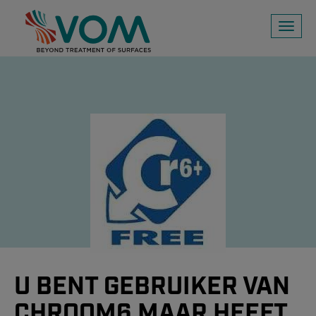
Toggl
naviga
U BENT GEBRUIKER VAN
CHROOM6 MAAR HEEFT