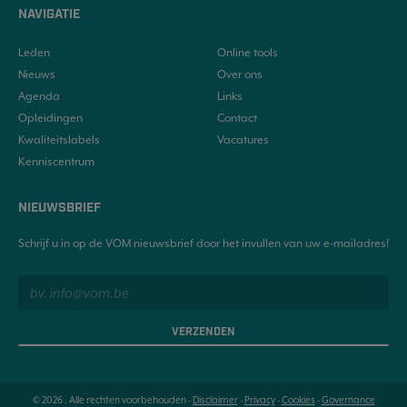
NAVIGATIE
Leden
Online tools
Nieuws
Over ons
Agenda
Links
Opleidingen
Contact
Kwaliteitslabels
Vacatures
Kenniscentrum
NIEUWSBRIEF
Schrijf u in op de VOM nieuwsbrief door het invullen van uw e-mailadres!
VERZENDEN
© 2026 . Alle rechten voorbehouden -
Disclaimer
-
Privacy
-
Cookies
-
Governance