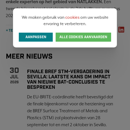
enkele experten op het gebied van NATLAKKEN.
Een
tweede bijeenkomst zal plaats in de 2de helft van augustus
2020.
We maken gebruik van
cookies
om uw website
ervaring te verbeteren.
SHARE
« TERUG NAAR OVERZICHT
AANPASSEN
ALLE COOKIES AANVAARDEN
MEER NIEUWS
30
FINALE BREF STM-VERGADERING IN
SEVILLA: LAATSTE KANS OM IMPACT
JUL
VAN NIEUWE BAT-CONCLUSIES TE
2026
BESPREKEN
De EU-BRITE-coördinatie heeft bevestigd dat
de finale bijeenkomst voor de herziening van
de BREF Surface Treatment of Metals and
Plastics (STM) zal plaatsvinden van 28
september tot en met 2 oktober in Sevilla.