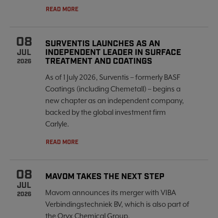
READ MORE
08
SURVENTIS LAUNCHES AS AN
INDEPENDENT LEADER IN SURFACE
JUL
TREATMENT AND COATINGS
2026
As of 1 July 2026, Surventis – formerly BASF
Coatings (including Chemetall) – begins a
new chapter as an independent company,
backed by the global investment firm
Carlyle.
READ MORE
08
MAVOM TAKES THE NEXT STEP
JUL
Mavom announces its merger with VIBA
2026
Verbindingstechniek BV, which is also part of
the Oryx Chemical Group.