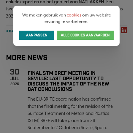
enkele experten op het gebied van NATLAKKEN.
Een
tweede bijeenkomst zal plaats in de 2de helft van augustus
We maken gebruik van
cookies
om uw website
2020.
ervaring te verbeteren.
SHARE
« BACK TO OVERVIEW
AANPASSEN
ALLE COOKIES AANVAARDEN
MORE NEWS
30
FINAL STM BREF MEETING IN
SEVILLE: LAST OPPORTUNITY TO
JUL
DISCUSS THE IMPACT OF THE NEW
2026
BAT CONCLUSIONS
The EU-BRITE coordination has confirmed
that the final meeting for the revision of the
Surface Treatment of Metals and Plastics
(STM) BREF will take place from 28
September to 2 October in Seville, Spain.