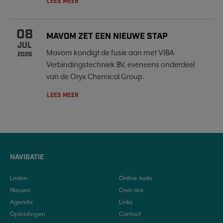
LEES MEER
08
MAVOM ZET EEN NIEUWE STAP
JUL
Mavom kondigt de fusie aan met VIBA
2026
Verbindingstechniek BV, eveneens onderdeel
van de Oryx Chemical Group.
LEES MEER
NAVIGATIE
Leden
Online tools
Nieuws
Over ons
Agenda
Links
Opleidingen
Contact