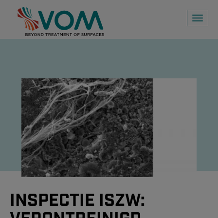
Toggl
naviga
INSPECTIE ISZW: