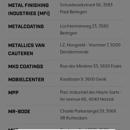
METAL FINISHING
Schoebroekstraat 56, 3583
Paal-Beringen
INDUSTRIES (MFI)
METALCOATING
Lochtemanweg 23, 3580
Beringen
METALLICS VAN
I.Z. Hoogveld - Vosmeer 7, 9200
Dendermonde
CAUTEREN
MKD COATINGS
Rue des Minières 53, 5650 Fraire
MOBIELCENTER
Kaarbaan 9, 3600 Genk
MPP
Parc Industriel des Hauts-Sarts -
1er avenue 66, 4040 Herstal
MR-BODE
Charlie Parkersingel 29, 3069
XR Rotterdam
Centrum Zuid 3072, 3530