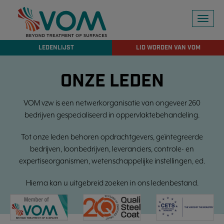
Toggl
naviga
LEDENLIJST
LID WORDEN VAN VOM
ONZE LEDEN
VOM vzw is een netwerkorganisatie van ongeveer 260
bedrijven gespecialiseerd in oppervlaktebehandeling.
Tot onze leden behoren opdrachtgevers, geïntegreerde
bedrijven, loonbedrijven, leveranciers, controle- en
expertiseorganismen, wetenschappelijke instellingen, ed.
Hierna kan u uitgebreid zoeken in ons ledenbestand.