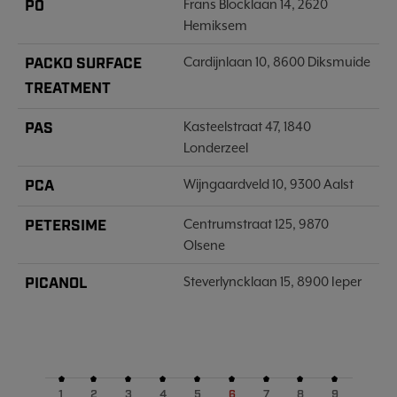
P0
Frans Blocklaan 14, 2620
Hemiksem
PACKO SURFACE
Cardijnlaan 10, 8600 Diksmuide
TREATMENT
PAS
Kasteelstraat 47, 1840
Londerzeel
PCA
Wijngaardveld 10, 9300 Aalst
PETERSIME
Centrumstraat 125, 9870
Olsene
PICANOL
Steverlyncklaan 15, 8900 Ieper
1
2
3
4
5
6
7
8
9