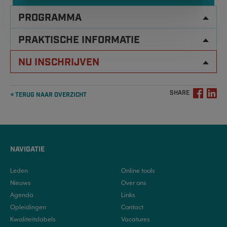
PROGRAMMA
PRAKTISCHE INFORMATIE
NU INSCHRIJVEN
SHARE
« TERUG NAAR OVERZICHT
NAVIGATIE
Leden
Online tools
Nieuws
Over ons
Agenda
Links
Opleidingen
Contact
Kwaliteitslabels
Vacatures