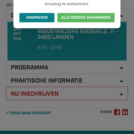
ervaring te verbeteren.
die bijdragen aan een duurzame architectuur.
DATA
AANPASSEN
ALLE COOKIES AANVAARDEN
08
INDUSTRIEZONE ROOSVELD, 11 -
OKT
3400 LANDEN
2026
15:30 - 22:00
PROGRAMMA
PRAKTISCHE INFORMATIE
NU INSCHRIJVEN
SHARE
« TERUG NAAR OVERZICHT