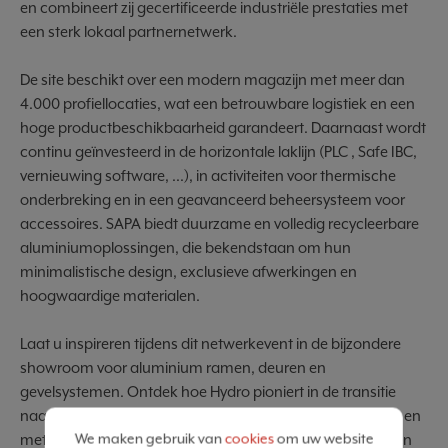
en combineert zij gecertificeerde industriële prestaties met
een sterk lokaal partnernetwerk.
De site beschikt over een modern magazijn met meer dan
4.000 profiellocaties, wat een betrouwbare logistiek en een
hoge productbeschikbaarheid garandeert. Daarnaast wordt
continu geïnvesteerd in de horizontale laklijn (PLC , Safe IBC,
vernieuwing software, ...), in activiteiten voor thermische
onderbreking en in een geavanceerd beheersysteem voor
accessoires. SAPA biedt duurzame en volledig recycleerbare
aluminiumoplossingen, die bekendstaan om hun
minimalistische design, exclusieve afwerkingen en
hoogwaardige materialen.
Laat u inspireren tijdens dit netwerkevent in de bijzondere
showroom voor aluminium ramen, deuren en
gevelsystemen. Ontdek hoe Hydro pioniert in de transitie
naar aluminium, geproduceerd uit post consumed scrap en
We maken gebruik van
cookies
om uw website
met hernieuwbare energie. Ervaar innovatieve oplossingen