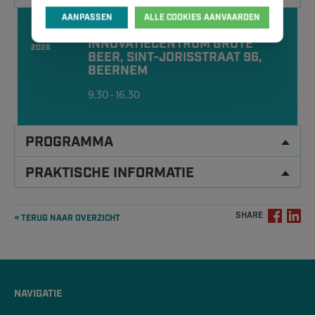
AANPASSEN
ALLE COOKIES AANVAARDEN
27
SCICON WORLDWIDE, P.A.
JAN
INNOVATIECENTRUM GROTE
2026
BEER, SINT-JORISSTRAAT 96,
BEERNEM
9.30 - 16.30
PROGRAMMA
PRAKTISCHE INFORMATIE
SHARE
« TERUG NAAR OVERZICHT
NAVIGATIE