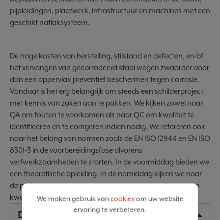
pijpleidingen, plaatwerk, infrastructuur en machines met een
geschikt natlaksysteem.
De hoge kosten van herstelling, stilstand en defecten, en/of
het vervangen van gecorrodeerd staal wegen zwaarder door
dan een oppervlak preventief beschermen tegen corrosie.
Vandaar is het erg belangrijk om steeds een schilderproject
met kennis van zaken aan te pakken. We kijken zowel naar
QA om fouten te voorkomen als naar QC om kwaliteit te
identificeren en te corrigeren indien nodig. We refereren ook
naar het belang van normen zoals de EN ISO 12944 en EN ISO
8501-3 in de voorbereidingsfase alvorens
verfwerkzaamheden te starten. In de voormiddag bieden we
een theoretische opleiding. In de namiddag kijken we naar
de praktijk via concrete casestudies en demonstraties van
kwaliteitstesten.
We maken gebruik van
cookies
om uw website
ervaring te verbeteren.
DATA