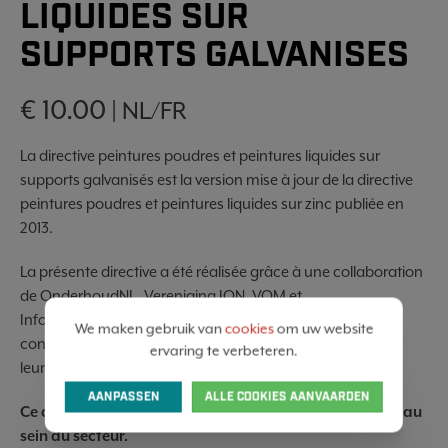
LIQUIDES SUR
SUPPORTS GALVANISES
€ 10.00
| NL/FR
La directive peintures poudres et peintures liquides sur
supports galvanisés est la version mise à jour de la directive
peintures poudres et peintures liquides sur zinc publiée en
2013.
La présente directive a été réalisée grâce à une collaboration
de OnderhoudNL, Vereniging ION, VOM et
InfoZinc Benelux. Cette directive est le fruit d’une
We maken gebruik van
cookies
om uw website
concertation approfondie entre ces groupes sectoriels et
ervaring te verbeteren.
leurs membres.
AANPASSEN
ALLE COOKIES AANVAARDEN
Ce document bénéficie donc d’une large approbation au
sein du secteur.