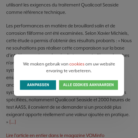
utilisant les exigences du traitement Qualicoat Seaside
comme référence technique.
Les performances en matière de brouillard salin et de
corrosion filiforme ont été examinées. Selon Xavier Michiels,
cette étude a permis d'obtenir des résultats probants : « Nous
ne souhaitions pas réaliser cette comparaison sur la base
d'intuitions, mais sur des résultats concrets. Nos recherches
n'ont révélé aucune différence significative entre les deux
We maken gebruik van
cookies
om uw website
systèmes. » Roland van Meer y voit également un
ervaring te verbeteren.
enseignement important pour le marché : « La pré-
anodisation est techniquement réalisable, mais si un
AANPASSEN
ALLE COOKIES AANVAARDEN
système de prétraitement chimique répond aux exigences
spécifiées, notamment Qualicoat Seaside et 2000 heures de
test AASS, il convient de se demander si un procédé plus
exigeant apporte réellement une valeur ajoutée en pratique.
»
[...]
Lire l'article en entier dans le magazine VOMinfo