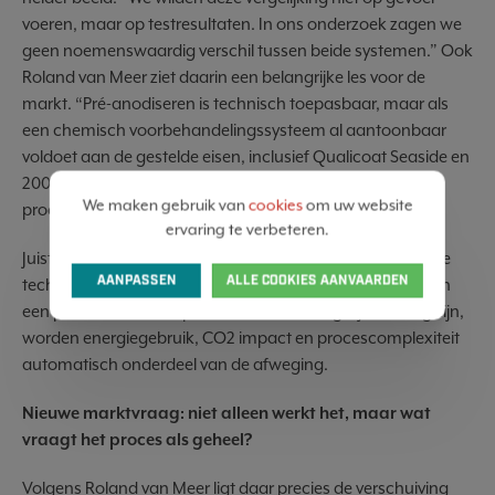
voeren, maar op testresultaten. In ons onderzoek zagen we
geen noemenswaardig verschil tussen beide systemen.” Ook
Roland van Meer ziet daarin een belangrijke les voor de
markt. “Pré-anodiseren is technisch toepasbaar, maar als
een chemisch voorbehandelingssysteem al aantoonbaar
voldoet aan de gestelde eisen, inclusief Qualicoat Seaside en
2000 uur AASS, dan moet je je afvragen of een zwaarder
We maken gebruik van
cookies
om uw website
proces in de praktijk echt meerwaarde biedt.”
ervaring te verbeteren.
Juist die vraag maakt de vergelijking actueel. Niet alleen de
AANPASSEN
ALLE COOKIES AANVAARDEN
technische uitkomst telt, maar ook de bredere impact van
een proces. Wanneer prestaties minimaal gelijkwaardig zijn,
worden energiegebruik, CO2 impact en procescomplexiteit
automatisch onderdeel van de afweging.
Nieuwe marktvraag: niet alleen werkt het, maar wat
vraagt het proces als geheel?
Volgens Roland van Meer ligt daar precies de verschuiving