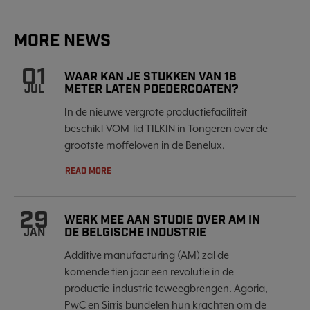
MORE NEWS
01
WAAR KAN JE STUKKEN VAN 18
METER LATEN POEDERCOATEN?
JUL
In de nieuwe vergrote productiefaciliteit
beschikt VOM-lid TILKIN in Tongeren over de
grootste moffeloven in de Benelux.
READ MORE
29
WERK MEE AAN STUDIE OVER AM IN
DE BELGISCHE INDUSTRIE
JAN
Additive manufacturing (AM) zal de
komende tien jaar een revolutie in de
productie-industrie teweegbrengen. Agoria,
PwC en Sirris bundelen hun krachten om de