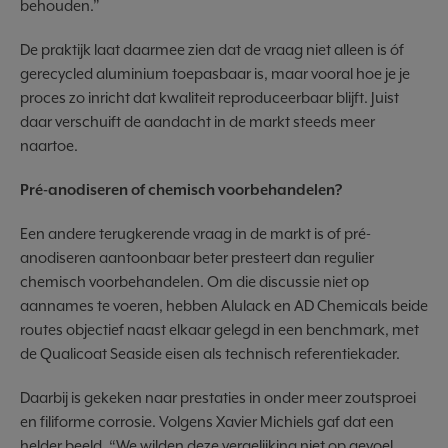
behouden.”
De praktijk laat daarmee zien dat de vraag niet alleen is óf
gerecycled aluminium toepasbaar is, maar vooral hoe je je
proces zo inricht dat kwaliteit reproduceerbaar blijft. Juist
daar verschuift de aandacht in de markt steeds meer
naartoe.
Pré-anodiseren of chemisch voorbehandelen?
Een andere terugkerende vraag in de markt is of pré-
anodiseren aantoonbaar beter presteert dan regulier
chemisch voorbehandelen. Om die discussie niet op
aannames te voeren, hebben Alulack en AD Chemicals beide
routes objectief naast elkaar gelegd in een benchmark, met
de Qualicoat Seaside eisen als technisch referentiekader.
Daarbij is gekeken naar prestaties in onder meer zoutsproei
en filiforme corrosie. Volgens Xavier Michiels gaf dat een
helder beeld. “We wilden deze vergelijking niet op gevoel