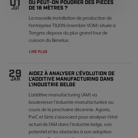
01
OÙ PEUT-ON POUDRER DES PIÈCES
DE 18 MÈTRES ?
JUI
La nouvelle installation de production de
l’entreprise TILKIN (membre VOM) située à
Tongres dispose du plus grand four de
cuisson du Benelux.
LIRE PLUS
29
AIDEZ À ANALYSER L'ÉVOLUTION DE
L'ADDITIVE MANUFACTURING DANS
JAN
L'INDUSTRIE BELGE
L'additive manufacturing (AM) va
bouleverser l'industrie manufacturière au
cours de la prochaine décennie. Agoria,
PwC et Sirris s'associent pour analyser l'état
actuel de l'AM dans l'industrie belge, son
potentiel et les obstacles à son adoption