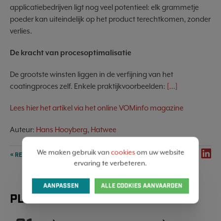
applicatiebedrijven ligt nog veel potentieel: elk grammetje
poeder kan uiteindelijk op het product terechtkomen, zonder
verlies.
De kracht van procesoptimalisatie
De grootste winsten liggen in de verfijning van het
coatingproces zelf. Enkele praktijkvoorbeelden:
[...]
Lees hier het artikel via het online VOMinfo magazine
Auteur:
Hans Hooyberg
,
Hatwee
We maken gebruik van
cookies
om uw website
SHARE
« RETOUR À LA LISTE
ervaring te verbeteren.
AANPASSEN
ALLE COOKIES AANVAARDEN
PLUS DE NOUVELLES