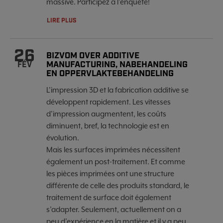
massive. Participez à l'enquête!
LIRE PLUS
26
BIZVOM OVER ADDITIVE
MANUFACTURING, NABEHANDELING
FÉV
EN OPPERVLAKTEBEHANDELING
L’impression 3D et la fabrication additive se
développent rapidement. Les vitesses
d’impression augmentent, les coûts
diminuent, bref, la technologie est en
évolution.
Mais les surfaces imprimées nécessitent
également un post-traitement. Et comme
les pièces imprimées ont une structure
différente de celle des produits standard, le
traitement de surface doit également
s’adapter. Seulement, actuellement on a
peu d’expérience en la matière et il y a peu