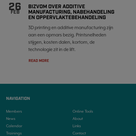
26
BIZVOM OVER ADDITIVE
MANUFACTURING, NABEHANDELING
FEB
EN OPPERVLAKTEBEHANDELING
3D printing en additive manufacturing zijn
aan een opmars bezig. Printsnelheden
stijgen, kosten dalen, kortom, de
technologie zit in de lift.
READ MORE
NAVIGATION
Members
Online Tools
News
About
Calendar
Links
Trainings
Contact