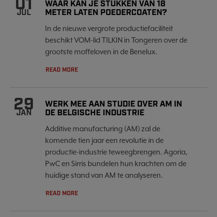
01
WAAR KAN JE STUKKEN VAN 18
METER LATEN POEDERCOATEN?
JUL
In de nieuwe vergrote productiefaciliteit
beschikt VOM-lid TILKIN in Tongeren over de
grootste moffeloven in de Benelux.
READ MORE
29
WERK MEE AAN STUDIE OVER AM IN
DE BELGISCHE INDUSTRIE
JAN
Additive manufacturing (AM) zal de
komende tien jaar een revolutie in de
productie-industrie teweegbrengen. Agoria,
PwC en Sirris bundelen hun krachten om de
huidige stand van AM te analyseren.
READ MORE