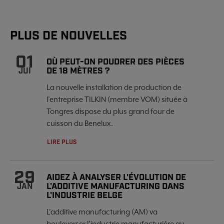
PLUS DE NOUVELLES
01
OÙ PEUT-ON POUDRER DES PIÈCES
DE 18 MÈTRES ?
JUI
La nouvelle installation de production de
l’entreprise TILKIN (membre VOM) située à
Tongres dispose du plus grand four de
cuisson du Benelux.
LIRE PLUS
29
AIDEZ À ANALYSER L'ÉVOLUTION DE
L'ADDITIVE MANUFACTURING DANS
JAN
L'INDUSTRIE BELGE
L'additive manufacturing (AM) va
bouleverser l'industrie manufacturière au