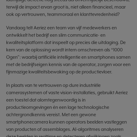
terwijl de impact ervan groot is, niet alleen financieel, maar
ook op vertrouwen, teammoraal en klanttevredenheid?
Vandaag telt Aeriez een team van vijf medewerkers en
ontwikkelt het bedrijf een slim communicatie- en
kwaliteitsplatform dat inspeelt op precies die uitdaging. De
kern van de oplossing wordt intern omschreven als “1000
Ogen”: waarbij artificiële intelligentie en smartphones samen
met de bedrijfseigen kennis van de operator, zorgen voor een
fijnmazige kwaliteitsbewaking op de productievloer.
In plaats van te vertrouwen op dure industriële
camerasystemen of vaste vision-installaties, gebruikt Aeriez
een toestel dat alomtegenwoordig is in
productieomgevingen én een lage technologische
achtergrondkennis vereist. Met een gewone
smartphonecamera kunnen operators beelden vastleggen
van producten of assemblages. AI-algoritmes analyseren
deze beelden in realtime en detecteren afwijkingen zoals