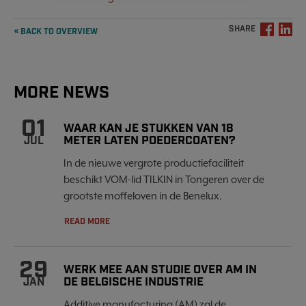
SHARE
« BACK TO OVERVIEW
MORE NEWS
01
WAAR KAN JE STUKKEN VAN 18
METER LATEN POEDERCOATEN?
JUL
In de nieuwe vergrote productiefaciliteit
beschikt VOM-lid TILKIN in Tongeren over de
grootste moffeloven in de Benelux.
READ MORE
29
WERK MEE AAN STUDIE OVER AM IN
DE BELGISCHE INDUSTRIE
JAN
Additive manufacturing (AM) zal de