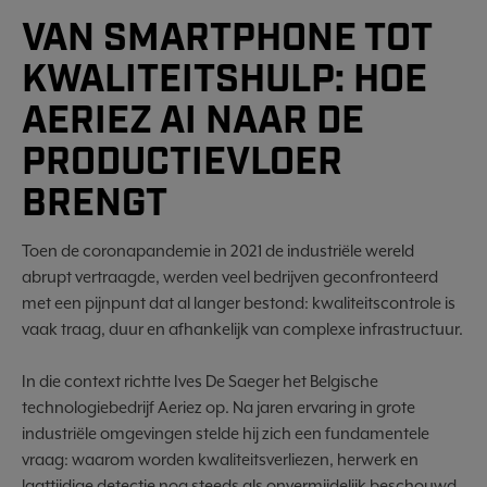
VAN SMARTPHONE TOT
KWALITEITSHULP: HOE
AERIEZ AI NAAR DE
PRODUCTIEVLOER
BRENGT
Toen de coronapandemie in 2021 de industriële wereld
abrupt vertraagde, werden veel bedrijven geconfronteerd
met een pijnpunt dat al langer bestond: kwaliteitscontrole is
vaak traag, duur en afhankelijk van complexe infrastructuur.
In die context richtte Ives De Saeger het Belgische
technologiebedrijf Aeriez op. Na jaren ervaring in grote
industriële omgevingen stelde hij zich een fundamentele
vraag: waarom worden kwaliteitsverliezen, herwerk en
laattijdige detectie nog steeds als onvermijdelijk beschouwd,