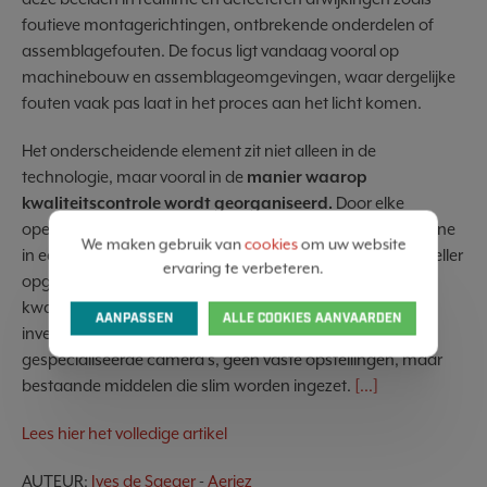
foutieve montagerichtingen, ontbrekende onderdelen of
assemblagefouten. De focus ligt vandaag vooral op
machinebouw en assemblageomgevingen, waar dergelijke
fouten vaak pas laat in het proces aan het licht komen.
Het onderscheidende element zit niet alleen in de
technologie, maar vooral in de
manier waarop
kwaliteitscontrole wordt georganiseerd.
Door elke
operator te ondersteunen met AI, verandert de smartphone
We maken gebruik van
cookies
om uw website
in een extra paar getrainde ogen. Afwijkingen worden sneller
ervaring te verbeteren.
opgemerkt, vaak nog vóór ze uitgroeien tot echte
kwaliteitsproblemen. Tegelijk vermijdt Aeriez zware
AANPASSEN
ALLE COOKIES AANVAARDEN
investeringen in hardware of complexe installaties: geen
gespecialiseerde camera’s, geen vaste opstellingen, maar
bestaande middelen die slim worden ingezet.
[...]
Lees hier het volledige artikel
AUTEUR:
Ives de Saeger
-
Aeriez