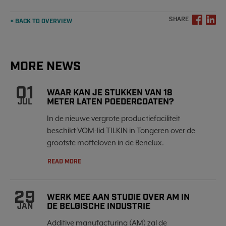
SHARE
« BACK TO OVERVIEW
MORE NEWS
01
WAAR KAN JE STUKKEN VAN 18
METER LATEN POEDERCOATEN?
JUL
In de nieuwe vergrote productiefaciliteit
beschikt VOM-lid TILKIN in Tongeren over de
grootste moffeloven in de Benelux.
READ MORE
29
WERK MEE AAN STUDIE OVER AM IN
DE BELGISCHE INDUSTRIE
JAN
Additive manufacturing (AM) zal de