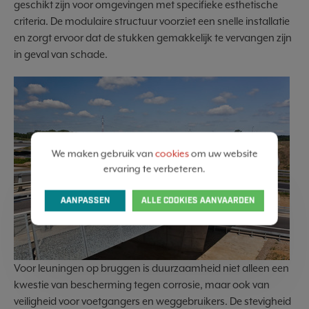
geschikt zijn voor omgevingen met specifieke esthetische
criteria. De modulaire structuur voorziet een snelle installatie
en zorgt ervoor dat de stukken gemakkelijk te vervangen zijn
in geval van schade.
We maken gebruik van
cookies
om uw website
ervaring te verbeteren.
AANPASSEN
ALLE COOKIES AANVAARDEN
Voor leuningen op bruggen is duurzaamheid niet alleen een
kwestie van bescherming tegen corrosie, maar ook van
veiligheid voor voetgangers en weggebruikers. De stevigheid