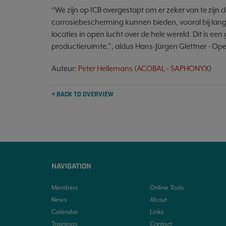
“We zijn op ICB overgestapt om er zeker van te zij
corrosiebescherming kunnen bieden, vooral bij lang
locaties in open lucht over de hele wereld. Dit is ee
productieruimte.”, aldus Hans-Jürgen Glettner - O
Auteur:
Peter Hellemans
(
ACOBAL
-
SAPHONYX
)
« BACK TO OVERVIEW
NAVIGATION
Members
Online Tools
News
About
Calendar
Links
Trainings
Contact