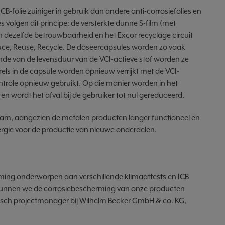
B-folie zuiniger in gebruik dan andere anti-corrosiefolies en
 volgen dit principe: de versterkte dunne S-film (met
 dezelfde betrouwbaarheid en het Excor recyclage circuit
duce, Reuse, Recycle. De doseercapsules worden zo vaak
inde van de levensduur van de VCI-actieve stof worden ze
els in de capsule worden opnieuw verrijkt met de VCI-
ntrole opnieuw gebruikt. Op die manier worden in het
n wordt het afval bij de gebruiker tot nul gereduceerd.
zaam, aangezien de metalen producten langer functioneel en
ergie voor de productie van nieuwe onderdelen.
ing onderworpen aan verschillende klimaattests en ICB
 kunnen we de corrosiebescherming van onze producten
nisch projectmanager bij Wilhelm Becker GmbH & co. KG,