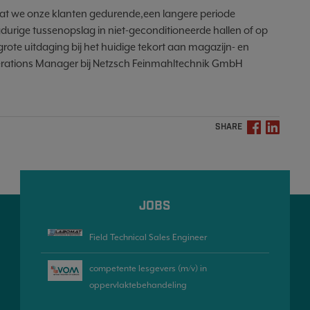
n dat we onze klanten gedurende,een langere periode
durige tussenopslag in niet-geconditioneerde hallen of op
n grote uitdaging bij het huidige tekort aan magazijn- en
perations Manager bij Netzsch Feinmahltechnik GmbH
SHARE
JOBS
Field Technical Sales Engineer
competente lesgevers (m/v) in
oppervlaktebehandeling