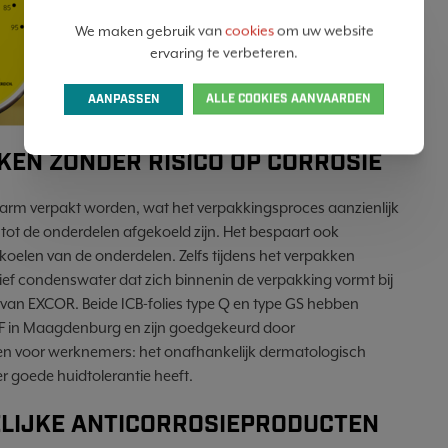
We maken gebruik van
cookies
om uw website
ervaring te verbeteren.
AANPASSEN
ALLE COOKIES AANVAARDEN
EN ZONDER RISICO OP CORROSIE
arm verpakt worden, wat het verpakkingsproces aanzienlijk
tot de onderdelen afgekoeld zijn. Het bespaart ook
oelen van de onderdelen. Zelfs tijdens het verpakken
ef condenswater dat zich binnenin de verpakking vormt bij
 van EXCOR. Beide ICB-folies type Q en type GS hebben
 ILF in Maagdenburg en zijn goedgekeurd door
n voor werknemers: het onafhankelijk dermatologisch
er goede huidtolerantie heeft.
ELIJKE ANTICORROSIEPRODUCTEN