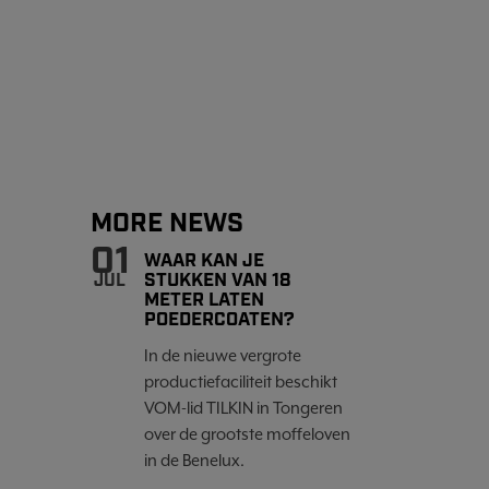
MORE NEWS
01
WAAR KAN JE
STUKKEN VAN 18
JUL
METER LATEN
POEDERCOATEN?
In de nieuwe vergrote
productiefaciliteit beschikt
VOM-lid TILKIN in Tongeren
over de grootste moffeloven
in de Benelux.