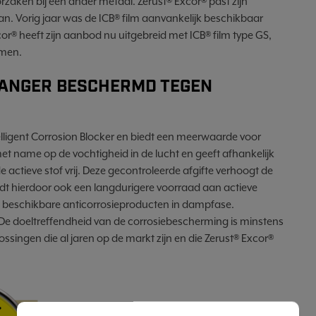
orzaken bij een ander metaal. Zerust® Excor® past zijn
 aan. Vorig jaar was de ICB® film aanvankelijk beschikbaar
or® heeft zijn aanbod nu uitgebreid met ICB® film type GS,
rmen.
LANGER BESCHERMD TEGEN
elligent Corrosion Blocker en biedt een meerwaarde voor
 met name op de vochtigheid in de lucht en geeft afhankelijk
e actieve stof vrij. Deze gecontroleerde afgifte verhoogt de
dt hierdoor ook een langdurigere voorraad aan actieve
kt beschikbare anticorrosieproducten in dampfase.
n. De doeltreffendheid van de corrosiebescherming is minstens
ssingen die al jaren op de markt zijn en die Zerust® Excor®