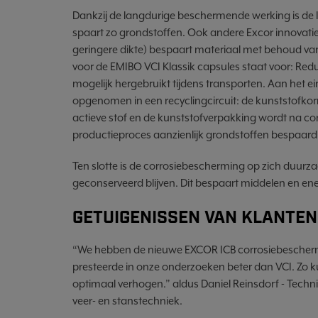
Dankzij de langdurige beschermende werking is de IC
spaart zo grondstoffen. Ook andere Excor innovaties
geringere dikte) bespaart materiaal met behoud van
voor de EMIBO VCI Klassik capsules staat voor: Re
mogelijk hergebruikt tijdens transporten. Aan het e
opgenomen in een recyclingcircuit: de kunststofkorr
actieve stof en de kunststofverpakking wordt na co
productieproces aanzienlijk grondstoffen bespaard e
Ten slotte is de corrosiebescherming op zich duur
geconserveerd blijven. Dit bespaart middelen en en
GETUIGENISSEN VAN KLANTEN
“We hebben de nieuwe EXCOR ICB corrosiebescherm
presteerde in onze onderzoeken beter dan VCI. Zo
optimaal verhogen.” aldus Daniel Reinsdorf - Tech
veer- en stanstechniek.