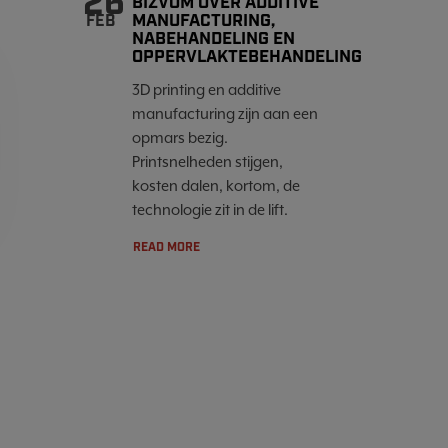
26
BIZVOM OVER ADDITIVE
MANUFACTURING,
FEB
NABEHANDELING EN
OPPERVLAKTEBEHANDELING
3D printing en additive
manufacturing zijn aan een
opmars bezig.
Printsnelheden stijgen,
kosten dalen, kortom, de
technologie zit in de lift.
READ MORE