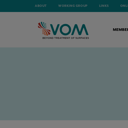
ABOUT
WORKING GROUP
LINKS
ONL
MEMBE
HOME
TECHNICAL ARTICLES
NIEUWE ZERUST® EXCOR® ICB ANTI