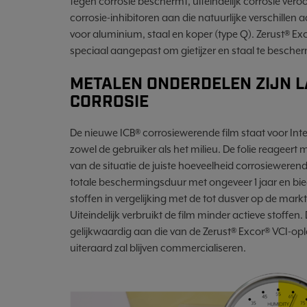
tegen corrosie beschermt, uiteindelijk corrosie vero
corrosie-inhibitoren aan die natuurlijke verschillen
voor aluminium, staal en koper (type Q). Zerust® Exc
speciaal aangepast om gietijzer en staal te besche
METALEN ONDERDELEN ZIJN 
CORROSIE
De nieuwe ICB® corrosiewerende film staat voor Int
zowel de gebruiker als het milieu. De folie reageert
van de situatie de juiste hoeveelheid corrosiewerend
totale beschermingsduur met ongeveer 1 jaar en bie
stoffen in vergelijking met de tot dusver op de mar
Uiteindelijk verbruikt de film minder actieve stoffe
gelijkwaardig aan die van de Zerust® Excor® VCI-oplo
uiteraard zal blijven commercialiseren.