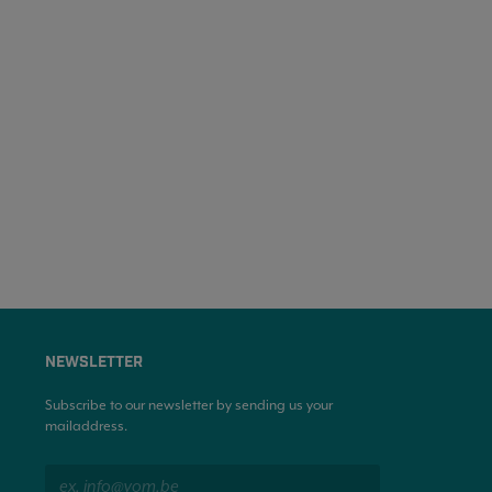
NEWSLETTER
Subscribe to our newsletter by sending us your
mailaddress.