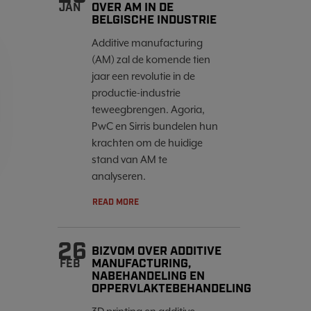
OVER AM IN DE
JAN
BELGISCHE INDUSTRIE
Additive manufacturing
(AM) zal de komende tien
jaar een revolutie in de
productie-industrie
teweegbrengen. Agoria,
PwC en Sirris bundelen hun
krachten om de huidige
stand van AM te
analyseren.
READ MORE
26
BIZVOM OVER ADDITIVE
MANUFACTURING,
FEB
NABEHANDELING EN
OPPERVLAKTEBEHANDELING