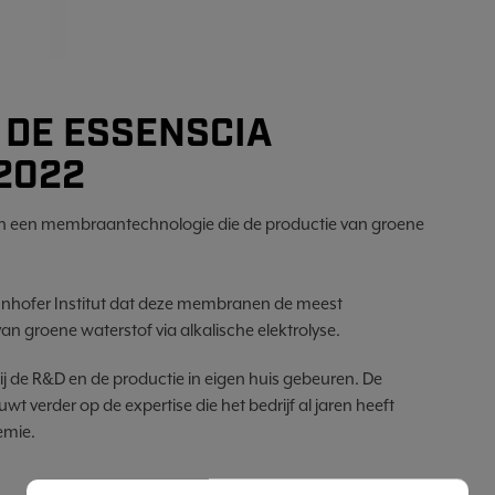
 DE ESSENSCIA
2022
on een membraantechnologie die de productie van groene
unhofer Institut dat deze membranen de meest
van groene waterstof via alkalische elektrolyse.
j de R&D en de productie in eigen huis gebeuren. De
t verder op de expertise die het bedrijf al jaren heeft
emie.