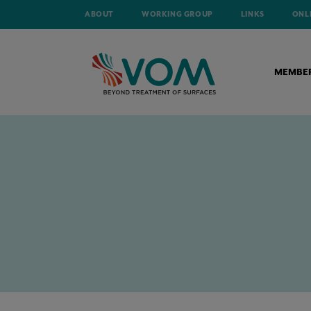
ABOUT
WORKING GROUP
LINKS
ONL
MEMBE
HOME
TECHNICAL ARTICLES
AGFA-GEVAERT WINT DE ESSENSCIA