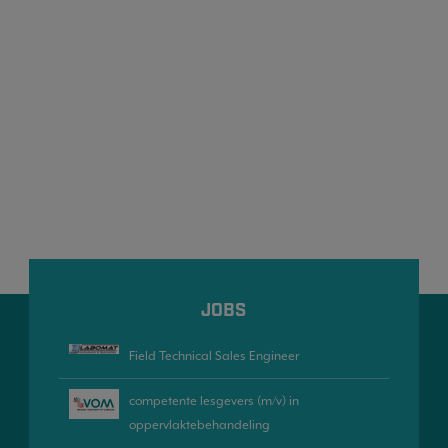
JOBS
Field Technical Sales Engineer
competente lesgevers (m/v) in
oppervlaktebehandeling