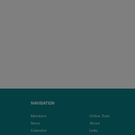
NAVIGATION
Members
Online Tools
News
About
Calendar
Links