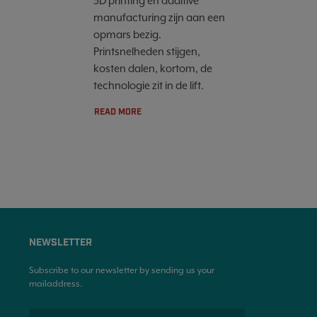
3D printing en additive
manufacturing zijn aan een
opmars bezig.
Printsnelheden stijgen,
kosten dalen, kortom, de
technologie zit in de lift.
READ MORE
NEWSLETTER
Subscribe to our newsletter by sending us your
mailaddress.