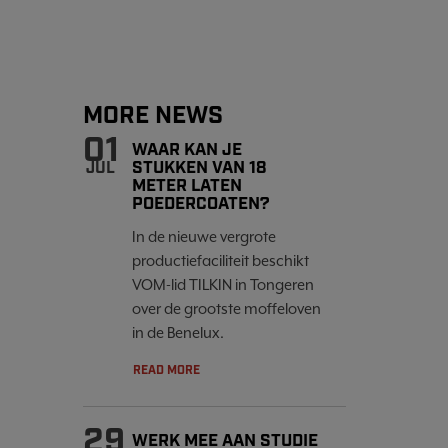
MORE NEWS
01
WAAR KAN JE
STUKKEN VAN 18
JUL
METER LATEN
POEDERCOATEN?
In de nieuwe vergrote
productiefaciliteit beschikt
VOM-lid TILKIN in Tongeren
over de grootste moffeloven
in de Benelux.
READ MORE
29
WERK MEE AAN STUDIE