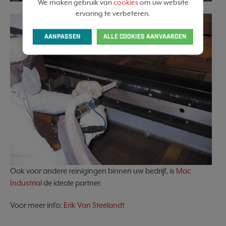
We maken gebruik van
cookies
om uw website
ervaring te verbeteren.
AANPASSEN
ALLE COOKIES AANVAARDEN
Ook voor andere reinigingen binnen uw bedrijf, is
Mac
Industrial
de ideale partner.
Voor meer info:
Erik Van Steelandt