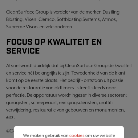
CleanSurface Group is verdeler van de merken Dustling
Blasting, Vixen, Clemco, Softblasting Systems, Atmos,
Supreme Visors en vele anderen.
FOCUS OP KWALITEIT EN
SERVICE
Al snel wordt duidelijk dat bij CleanSurface Group de kwaliteit
en service hét belangrijkste zijn. Tevredenheid van de klant
komt op de eerste plaats. Het bedrijf - ontstaan uit passie
voor de restauratie van oldtimers - streeft steeds naar
perfectie. De apparatuur wordt ingezet in diverse sectoren:
garagisten, scheepvaart, reinigingsdiensten, graffiti
verwijdering, restauratie van gebouwen en monumenten,
enz.
©Clean Surface Group
We maken gebruik van
cookies
om uw website