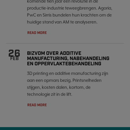
komende tien jaar een revolutie in de
productie-industrie teweegbrengen. Agoria,
PwC en Sirris bundelen hun krachten om de
huidige stand van AM te analyseren.
READ MORE
26
BIZVOM OVER ADDITIVE
MANUFACTURING, NABEHANDELING
FEB
EN OPPERVLAKTEBEHANDELING
3D printing en additive manufacturing zijn
aan een opmars bezig. Printsnelheden
stijgen, kosten dalen, kortom, de
technologie zit in de lift.
READ MORE