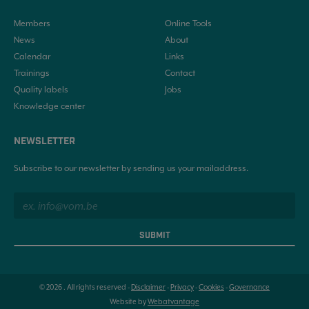
Members
Online Tools
News
About
Calendar
Links
Trainings
Contact
Quality labels
Jobs
Knowledge center
NEWSLETTER
Subscribe to our newsletter by sending us your mailaddress.
SUBMIT
© 2026 . All rights reserved -
Disclaimer
-
Privacy
-
Cookies
-
Governance
Website by
Webatvantage