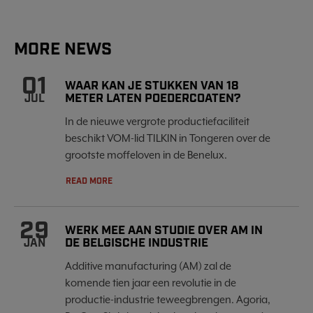
MORE NEWS
01
WAAR KAN JE STUKKEN VAN 18
METER LATEN POEDERCOATEN?
JUL
In de nieuwe vergrote productiefaciliteit
beschikt VOM-lid TILKIN in Tongeren over de
grootste moffeloven in de Benelux.
READ MORE
29
WERK MEE AAN STUDIE OVER AM IN
DE BELGISCHE INDUSTRIE
JAN
Additive manufacturing (AM) zal de
komende tien jaar een revolutie in de
productie-industrie teweegbrengen. Agoria,