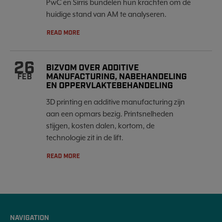
PwC en Sirris bundelen hun krachten om de
huidige stand van AM te analyseren.
READ MORE
26
BIZVOM OVER ADDITIVE
MANUFACTURING, NABEHANDELING
FEB
EN OPPERVLAKTEBEHANDELING
3D printing en additive manufacturing zijn
aan een opmars bezig. Printsnelheden
stijgen, kosten dalen, kortom, de
technologie zit in de lift.
READ MORE
NAVIGATION