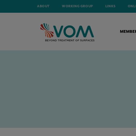
ABOUT
WORKING GROUP
LINKS
ONL
MEMBE
HOME
TECHNICAL ARTICLES
HET BELANG VAN KOOLSTOF IN STA