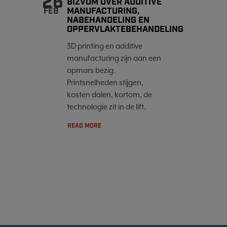
26
BIZVOM OVER ADDITIVE
MANUFACTURING,
FEB
NABEHANDELING EN
OPPERVLAKTEBEHANDELING
3D printing en additive
manufacturing zijn aan een
opmars bezig.
Printsnelheden stijgen,
kosten dalen, kortom, de
technologie zit in de lift.
READ MORE