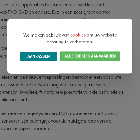
ecifieke applicaties bestaan er heel wat koolstof
s PVD, CVD en andere. Er zijn een zeer groot aantal
chnieken met typische voordelen en nadelen. Sommige zijn
ie aangedreven vanuit de nieuwe wetenschappelijke inzichten
earch afdelingen.
We maken gebruik van
cookies
om uw website
ervaring te verbeteren.
den in vrijwel alle industriële sectoren gebruikt. Een breed
schikbaar om voor elke applicatie de beste eigenschappen
AANPASSEN
ALLE COOKIES AANVAARDEN
e eisen en de nieuwe toepassingen bestaat er een absolute
rocessen en de ontwikkeling van nieuwe processen,
ter zijn: kwaliteit, functionele prestatie van de behandelde
milieu impact.
ne meet- en regelsystemen, PC’s, numerieke methoden,
sensoren zijn belangrijk voor de huidige stand van de
op punt te blijven houden.