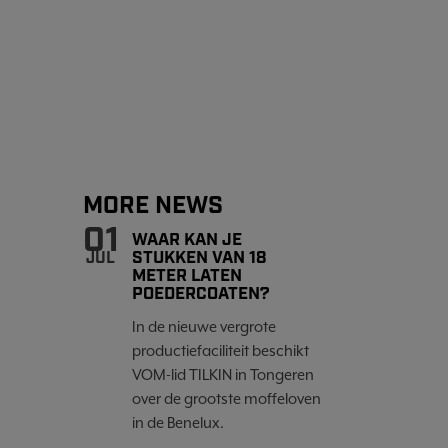
MORE NEWS
01
WAAR KAN JE
STUKKEN VAN 18
JUL
METER LATEN
POEDERCOATEN?
In de nieuwe vergrote
productiefaciliteit beschikt
VOM-lid TILKIN in Tongeren
over de grootste moffeloven
in de Benelux.