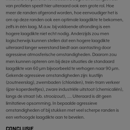
van profielen speelt hier uiteraard ook een grote rol. Hoe
meer de randen afgerond worden, hoe eenvoudiger het is
om op deze randen ook een optimale laagdikte te bekomen,
zelfs in één laag. M.a.w. bij voldoende afronding is een
hogere laagdikte niet echt nodig. Anderzijds zou men
logischerwijs kunnen stellen dat een hogere laagdikte
uiteraard langer weerstand biedt aan aantasting door
agressieve atmosferische omstandigheden. Daarom zou
men kunnen opteren om bij deze situaties de standaard
laagdikte van 60 µm bijvoorbeeld te verhogen naar 90 µm.
Gekende agressieve omstandigheden zijn: kustlijn
(zoutneerslag), zwembaden (chloriden), trein-tram verkeer
(ijzer-koperdeeltjes), zware industriële uitstoot (chemicaliën),
langs de straat (vb. strooizout), …. Uiteraard is dit geen
limitatieve opsomming. In bepaalde agressieve
omstandigheden of bij stukken met veel scherpe randen is
een verhoogde laagdikte aan te bevelen.
CONCLUSIE