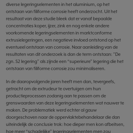
diverse legeringselementen in het aluminium, op het
ontstaan van filiforme corrosie heeft onderzocht. Uit het
resultaat van deze studie bleek dat er vanaf bepaalde
concentraties koper, ijzer, zink en nog enkele andere
voorkomende legeringselementen in marktconforme
extrusielegeringen, een negatieve invloed ontstond op het
eventueel ontstaan van corrosie. Naar aanleiding van de
resultaten van dit onderzoek is dan de term ontstaan: ”De
zgn. S2 legering” als zijnde een “superieure” legering die het
ontstaan van filiforme corrosie zou minimaliseren.
In de daaropvolgende jaren heeft men dan, tevergeefs,
getracht om de extrudeur te overtuigen om hun
productieprocessen zodanig aan te passen om de
grenswaarden van deze legeringselementen wat nauwer te
maken. De problematiek werd echter al gauw
doorgeschoven naar de oppervlaktebehandelaar die dan
uiteindelijk de conclusie trok: hoe dieper men kon afbeitsen,
hoe meer “schadelijke” legeringselementen men zou