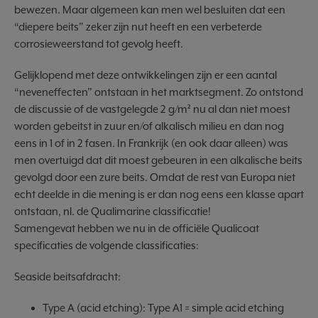
bewezen. Maar algemeen kan men wel besluiten dat een
“diepere beits” zeker zijn nut heeft en een verbeterde
corrosieweerstand tot gevolg heeft.
Gelijklopend met deze ontwikkelingen zijn er een aantal
“neveneffecten” ontstaan in het marktsegment. Zo ontstond
de discussie of de vastgelegde 2 g/m² nu al dan niet moest
worden gebeitst in zuur en/of alkalisch milieu en dan nog
eens in 1 of in 2 fasen. In Frankrijk (en ook daar alleen) was
men overtuigd dat dit moest gebeuren in een alkalische beits
gevolgd door een zure beits. Omdat de rest van Europa niet
echt deelde in die mening is er dan nog eens een klasse apart
ontstaan, nl. de Qualimarine classificatie!
Samengevat hebben we nu in de officiële Qualicoat
specificaties de volgende classificaties:
Seaside beitsafdracht:
Type A (acid etching): Type A1 = simple acid etching