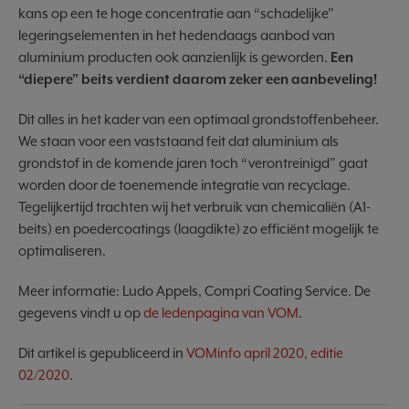
kans op een te hoge concentratie aan “schadelijke”
legeringselementen in het hedendaags aanbod van
aluminium producten ook aanzienlijk is geworden.
Een
“diepere” beits verdient daarom zeker een aanbeveling!
Dit alles in het kader van een optimaal grondstoffenbeheer.
We staan voor een vaststaand feit dat aluminium als
grondstof in de komende jaren toch “verontreinigd” gaat
worden door de toenemende integratie van recyclage.
Tegelijkertijd trachten wij het verbruik van chemicaliën (A1-
beits) en poedercoatings (laagdikte) zo efficiënt mogelijk te
optimaliseren.
Meer informatie: Ludo Appels, Compri Coating Service. De
gegevens vindt u op
de ledenpagina van VOM
.
Dit artikel is gepubliceerd in
VOMinfo april 2020, editie
02/2020
.