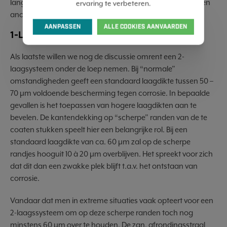
langere doorlooptijd en het hogere energieverbruik van een
ervaring te verbeteren.
anodiseerproces.
AANPASSEN
ALLE COOKIES AANVAARDEN
1-LAAGS OF 2-LAAGS POEDERCOATEN
Als laatste willen we nog de discussie omrent een 2-
laagsysteem onder de loep nemen. Bij “normale”
omstandigheden geeft een standaard laagdikte tussen 50 –
70 µm voldoende bescherming tegen corrosie. In bepaalde
gevallen is het toepassen van hogere laagdikten aan te
bevelen. De kantendekking op “scherpe” randen van de te
coaten stukken speelt hier een belangrijke rol. Bij een
standaard laagdikte van ca. 60 µm zal op de scherpe
randjes hooguit 10 à 20 µm overblijven. Het spreekt voor zich
dat dit dan een zwakke plek blijft t.a.v. het ontstaan van
corrosie.
Vandaar dat men in extreme situaties vaak opteert voor een
2-laagssysteem om op deze scherpe randen toch nog
minstens 60 µm over te houden. De zgn. afrondingsstraal