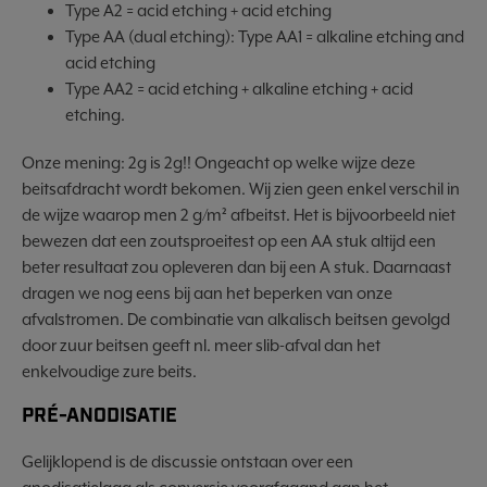
Type A2 = acid etching + acid etching
Type AA (dual etching): Type AA1 = alkaline etching and
acid etching
Type AA2 = acid etching + alkaline etching + acid
etching.
Onze mening: 2g is 2g!! Ongeacht op welke wijze deze
beitsafdracht wordt bekomen. Wij zien geen enkel verschil in
de wijze waarop men 2 g/m² afbeitst. Het is bijvoorbeeld niet
bewezen dat een zoutsproeitest op een AA stuk altijd een
beter resultaat zou opleveren dan bij een A stuk. Daarnaast
dragen we nog eens bij aan het beperken van onze
afvalstromen. De combinatie van alkalisch beitsen gevolgd
door zuur beitsen geeft nl. meer slib-afval dan het
enkelvoudige zure beits.
PRÉ-ANODISATIE
Gelijklopend is de discussie ontstaan over een