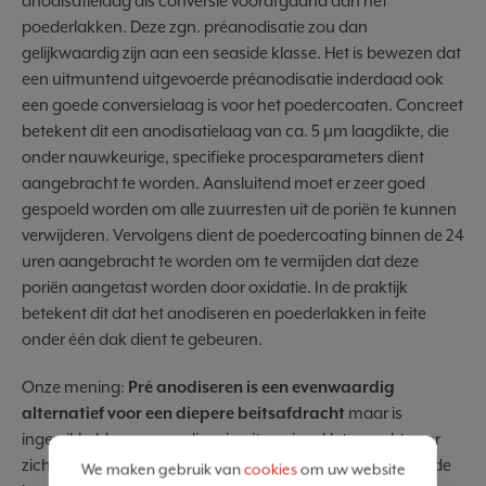
anodisatielaag als conversie voorafgaand aan het
poederlakken. Deze zgn. préanodisatie zou dan
gelijkwaardig zijn aan een seaside klasse. Het is bewezen dat
een uitmuntend uitgevoerde préanodisatie inderdaad ook
een goede conversielaag is voor het poedercoaten. Concreet
betekent dit een anodisatielaag van ca. 5 µm laagdikte, die
onder nauwkeurige, specifieke procesparameters dient
aangebracht te worden. Aansluitend moet er zeer goed
gespoeld worden om alle zuurresten uit de poriën te kunnen
verwijderen. Vervolgens dient de poedercoating binnen de 24
uren aangebracht te worden om te vermijden dat deze
poriën aangetast worden door oxidatie. In de praktijk
betekent dit dat het anodiseren en poederlakken in feite
onder één dak dient te gebeuren.
Onze mening:
Pré anodiseren is een evenwaardig
alternatief voor een diepere beitsafdracht
maar is
ingewikkelder en gevoeliger in uitvoering. Het spreekt voor
zich dat het daarom een hogere kostprijs heeft o.a. door de
We maken gebruik van
cookies
om uw website