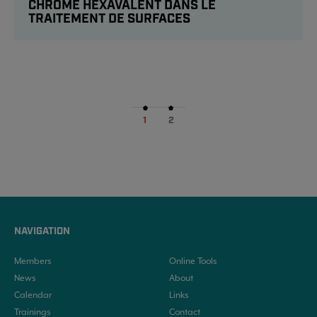
CHROME HEXAVALENT DANS LE
TRAITEMENT DE SURFACES
1
2
NAVIGATION
Members
Online Tools
News
About
Calendar
Links
Trainings
Contact