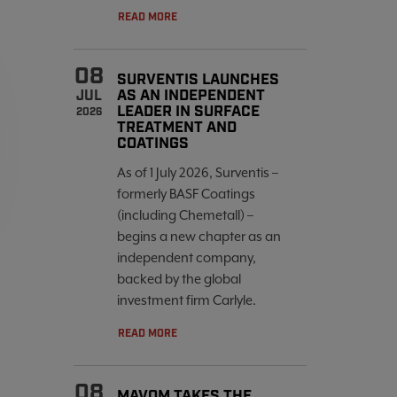
READ MORE
08
SURVENTIS LAUNCHES
AS AN INDEPENDENT
JUL
LEADER IN SURFACE
2026
TREATMENT AND
COATINGS
As of 1 July 2026, Surventis –
formerly BASF Coatings
(including Chemetall) –
begins a new chapter as an
independent company,
backed by the global
investment firm Carlyle.
READ MORE
08
MAVOM TAKES THE