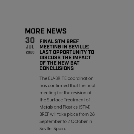
MORE NEWS
30
FINAL STM BREF
MEETING IN SEVILLE:
JUL
LAST OPPORTUNITY TO
2026
DISCUSS THE IMPACT
OF THE NEW BAT
CONCLUSIONS
The EU-BRITE coordination
has confirmed that the final
meeting for the revision of
the Surface Treatment of
Metals and Plastics (STM)
BREF will take place from 28
September to 2 October in
Seville, Spain.