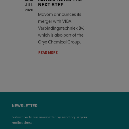
NEXT STEP
JUL
2026
Mavom announces its
merger with VIBA
Verbindingstechniek BV,
which is also part of the
Oryx Chemical Group.
READ MORE
NEWSLETTER
Subscribe to our newsletter by sending us your
mailaddress.