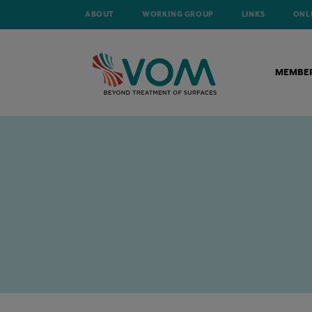
ABOUT
WORKING GROUP
LINKS
ONL
MEMBE
HOME
NEWS
GRONDSTOFPRIJS VERHOOGT DRUK OP VERFFABRIK