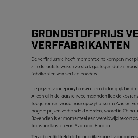
GRONDSTOFPRIJS V
VERFFABRIKANTEN
De verfindustrie heeft momenteel te kampen met pie
zijn de laatste weken zo sterk gestegen dat zij, n
fabrikanten van verf en poeders.
De prijzen voor
epoxyharsen
- een belangrijk bindmi
Alleen al in de laatste twee maanden liep de kosten
toegenomen vraag naar epoxyharsen in Azië en Europ
hogere prijzen verhandeld worden, vooral in China. 
Bovendien is er momenteel een wereldwijd tekort aan 
transportkosten van Azië naar Europa.
Terzelfder tijd trekt de belangrijke markt voor
polyes