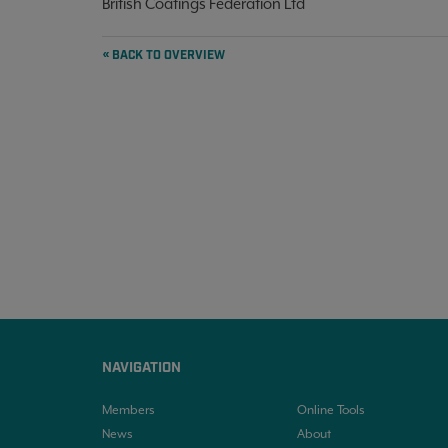
British Coatings Federation Ltd
« BACK TO OVERVIEW
NAVIGATION
Members
Online Tools
News
About