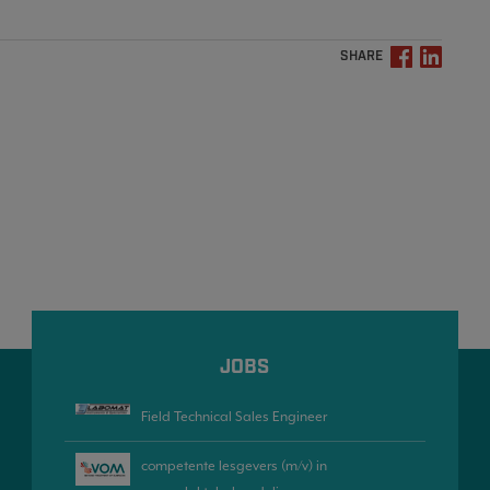
SHARE
JOBS
Field Technical Sales Engineer
competente lesgevers (m/v) in