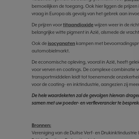
bemoeilijken de toegang. Ook hier liggen de prijze
vraag in Europa als gevolg van het gebrek aan invoe
De prijzen voor
titaandioxide
wijzen weer in de ric
belangrijke witte pigment in Azië, alsmede de vracht
Ook de
isocyanaten
kampen met bevoorradingspro
automobielmarkt.
De economische opleving, vooral in Azië, heeft gele
voor verven en coatings. De complexe combinatie 
transportmiddelen leidt tot toenemende onzekerheid
voor de coating- en inktindustrie, aangezien zij me
De hele waardeketen zal de gevolgen hiervan drag
samen met uw poeder- en verfleverancier te besprek
Bronnen:
Vereniging van de Duitse Verf- en Drukinktindustrie 