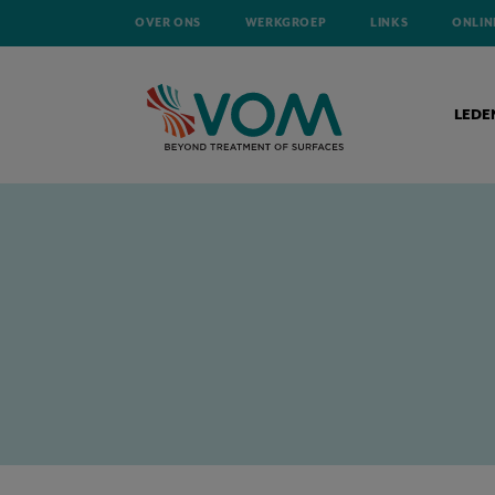
OVER ONS
WERKGROEP
LINKS
ONLIN
LEDE
HOME
NIEUWS
LE DÉVELOPPEMENT DURABLE EN ENTREPRISE – G