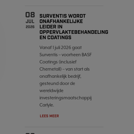
08
SURVENTIS WORDT
ONAFHANKELIJKE
JUL
LEIDER IN
2026
OPPERVLAKTEBEHANDELING
EN COATINGS
Vanaf 1 juli 2026 gaat
Surventis – voorheen BASF
Coatings (inclusief
Chemetall) – van start als
onafhankelijk bedrijf,
gesteund door de
wereldwijde
investeringsmaatschappij
Carlyle.
LEES MEER