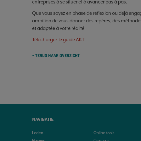
entreprises à se situer et à avancer pas à pas.
Que vous soyez en phase de réflexion ou déjà enga
ambition de vous donner des repères, des méthodes 
et adaptée à votre réalité.
Téléchargez le guide AKT
« TERUG NAAR OVERZICHT
NAVIGATIE
Leden
Online tools
Nieuws
Over ons