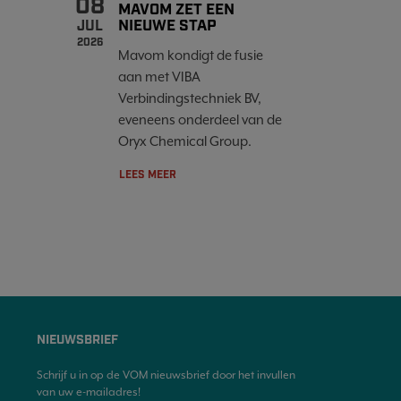
08
MAVOM ZET EEN
NIEUWE STAP
JUL
2026
Mavom kondigt de fusie
aan met VIBA
Verbindingstechniek BV,
eveneens onderdeel van de
Oryx Chemical Group.
LEES MEER
NIEUWSBRIEF
Schrijf u in op de VOM nieuwsbrief door het invullen
van uw e-mailadres!