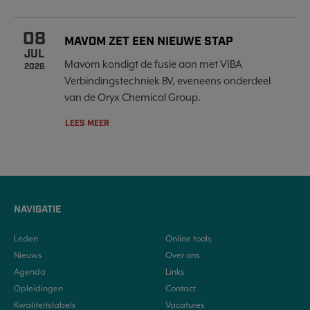
08
MAVOM ZET EEN NIEUWE STAP
JUL
Mavom kondigt de fusie aan met VIBA
2026
Verbindingstechniek BV, eveneens onderdeel
van de Oryx Chemical Group.
LEES MEER
NAVIGATIE
Leden
Online tools
Nieuws
Over ons
Agenda
Links
Opleidingen
Contact
Kwaliteitslabels
Vacatures