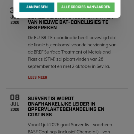
AANPASSEN
ALLE COOKIES AANVAARDEN
30
FINALE BREF STM-VERGADERING IN
SEVILLA: LAATSTE KANS OM IMPACT
JUL
VAN NIEUWE BAT-CONCLUSIES TE
2026
BESPREKEN
De EU-BRITE-coördinatie heeft bevestigd dat
de finale bijeenkomst voor de herziening van
de BREF Surface Treatment of Metals and
Plastics (STM) zal plaatsvinden van 28
september tot en met 2 oktober in Sevilla.
LEES MEER
08
SURVENTIS WORDT
ONAFHANKELIJKE LEIDER IN
JUL
OPPERVLAKTEBEHANDELING EN
2026
COATINGS
Vanaf 1 juli 2026 gaat Surventis – voorheen
BASF Coatings (inclusief Chemetall) – van