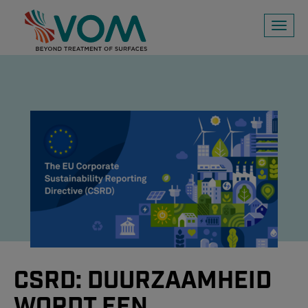
Toggl
naviga
CSRD: DUURZAAMHEID
WORDT EEN