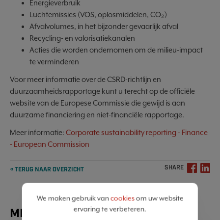
Energieverbruik
Luchtemissies (VOS, oplosmiddelen, CO₂)
Afvalvolumes, in het bijzonder gevaarlijk afval
Recycling- en valorisatiekanalen
Acties die worden ondernomen om de milieu-impact
te verminderen
Voor meer informatie over de CSRD-richtlijn en
duurzaamheidsrapportage kunt u terecht op de officiële
website van de Europese Commissie die gewijd is aan
duurzame financiering en niet-financiële rapportage.
Meer informatie:
Corporate sustainability reporting - Finance
- European Commission
SHARE
« TERUG NAAR OVERZICHT
We maken gebruik van
cookies
om uw website
ervaring te verbeteren.
MEER NIEUWS