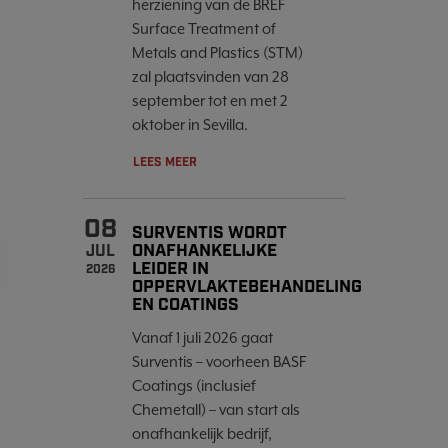
herziening van de BREF
Surface Treatment of
Metals and Plastics (STM)
zal plaatsvinden van 28
september tot en met 2
oktober in Sevilla.
LEES MEER
08
SURVENTIS WORDT
ONAFHANKELIJKE
JUL
LEIDER IN
2026
OPPERVLAKTEBEHANDELING
EN COATINGS
Vanaf 1 juli 2026 gaat
Surventis – voorheen BASF
Coatings (inclusief
Chemetall) – van start als
onafhankelijk bedrijf,