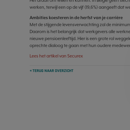
Het draait om willen én kunnen. In België geeft slech
werken, terwijl een op de vijf (19,6%) aangeeft dat w
Ambities koesteren in de herfst van je carrière
Met de stijgende levensverwachting zal de minimum
Daarom is het belangrijk dat werkgevers alle werkne
nieuwe pensioenleeftijd. Hier is een grote rol weggel
oprechte dialoog te gaan met hun oudere medewe
Lees het artikel van Securex
« TERUG NAAR OVERZICHT