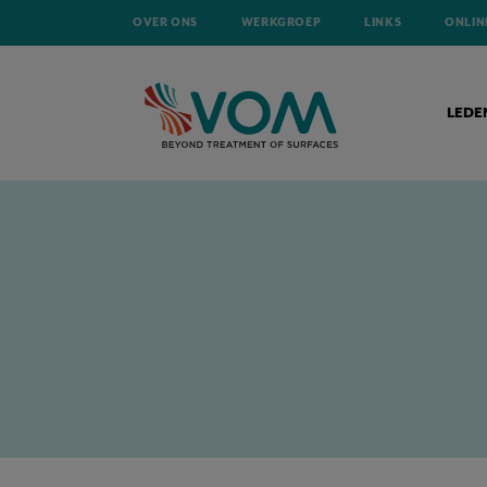
OVER ONS
WERKGROEP
LINKS
ONLIN
LEDE
HOME
NIEUWS
BENUT ERVAREN MEDEWERKERS TOT HUN PENSI