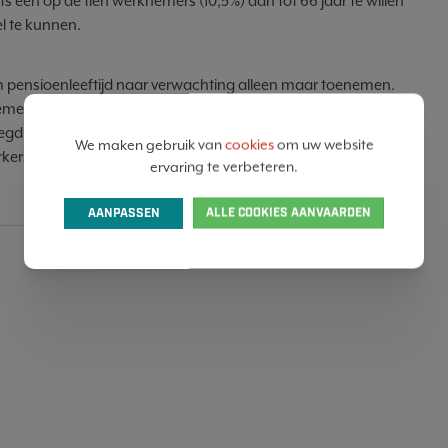
ts een op de tien werknemers (10,5%) aan tot 66 jaar te willen
el te kunnen.
 pensioenleeftijd naar verwachting alleen maar toenemen.
mers, jong en oud, informeren en sensibiliseren over deze
egd voor leidinggevenden, om mee te zijn in dit verhaal en in
We maken gebruik van
cookies
om uw website
rkers.
[...]
ervaring te verbeteren.
AANPASSEN
ALLE COOKIES AANVAARDEN
SHARE