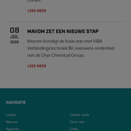
LEES MEER
08
MAVOM ZET EEN NIEUWE STAP
JUL
Mavom kondigt de fusie aan met VIBA
2026
Verbindingstechniek BV, eveneens onderdeel
van de Oryx Chemical Group.
LEES MEER
NAVIGATIE
Leden
Online tools
Nieuws
Over ons
Agenda
Links