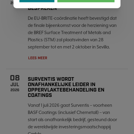
VAN NIEUWE BAT-CONCLUSIES TE
2026
BESPREKEN
De EU-BRITE-coördinatie heeft bevestigd dat
de finale bijeenkomst voor de herziening van
de BREF Surface Treatment of Metals and
Plastics (STM) zal plaatsvinden van 28
september tot en met 2 oktober in Sevilla.
LEES MEER
08
SURVENTIS WORDT
ONAFHANKELIJKE LEIDER IN
JUL
OPPERVLAKTEBEHANDELING EN
2026
COATINGS
Vanaf 1 juli 2026 gaat Surventis – voorheen
BASF Coatings (inclusief Chemetall) – van
start als onafhankelijk bedrijf, gesteund door
de wereldwijde investeringsmaatschappij
Carlyle.