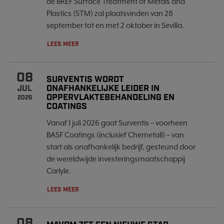
de BREF Surface Treatment of Metals and
Plastics (STM) zal plaatsvinden van 28
september tot en met 2 oktober in Sevilla.
LEES MEER
08
SURVENTIS WORDT
ONAFHANKELIJKE LEIDER IN
JUL
OPPERVLAKTEBEHANDELING EN
2026
COATINGS
Vanaf 1 juli 2026 gaat Surventis – voorheen
BASF Coatings (inclusief Chemetall) – van
start als onafhankelijk bedrijf, gesteund door
de wereldwijde investeringsmaatschappij
Carlyle.
LEES MEER
08