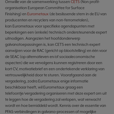
Omwille van de samenwerking tussen
CETS
(Non
profit-
organisation
European
Committee
for
Surface
Finishing)
en
Eurometaux
(d
e beslissende stem in de EU van
producenten en recyclers van non-ferrometalen
)
,
kan
Eurometaux
voor specifieke agendapunten met
beperkingen een (enkele) technisch ondersteunende expert
uitnodigen. Aangezien het hoofdonderwerp
galvanotoepassingen is,
kan
CETS een technisch expert
aanwij
zen
voor de RAC (gericht op blootstelling) en één voor
de SEAC (op alternatieven en/of sociaaleconomische
aspecten) die we vervolgens kunnen registreren door een
kort CV, motivatiebrief en een ondertekende verklaring van
vertrouwelijkheid door te sturen. Voorafgaand aan de
vergadering, zodra
Eurometaux
enige informatie
beschikbaar heeft, wil
Eurometaux
graag een
telefoontje/vergadering organiseren met deze expert om uit
te leggen hoe de vergadering zal verlopen, wat verwacht
wordt en hoe bemiddeld wordt. Kennis over de essentie van
PFAS-verbindingen in galvano-processen of mogelijke