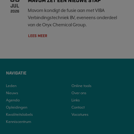
MAVOM ZET EEN NIEUWE STAP
JUL
Mavom kondigt de fusie aan met VIBA
2026
Verbindingstechniek BV, eveneens onderdeel
van de Oryx Chemical Group.
LEES MEER
NAVIGATIE
Leden
Online tools
Nieuws
Over ons
Agenda
Links
Opleidingen
Contact
Kwaliteitslabels
Vacatures
Kenniscentrum