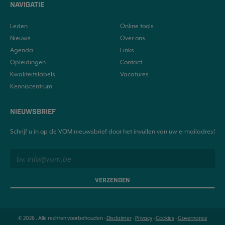
NAVIGATIE
Leden
Online tools
Nieuws
Over ons
Agenda
Links
Opleidingen
Contact
Kwaliteitslabels
Vacatures
Kenniscentrum
NIEUWSBRIEF
Schrijf u in op de VOM nieuwsbrief door het invullen van uw e-mailadres!
VERZENDEN
© 2026 . Alle rechten voorbehouden -
Disclaimer
-
Privacy
-
Cookies
-
Governance