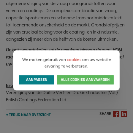
algemene stijging van de vraag naar grondstoffen voor
verven en coatings. De complexe combinatie van vraag,
capaciteitsproblemen en schaarse transportmiddelen leidt
tot toenemende onzekerheid op de markt. Grondstofprijzen
zijn van cruciaal belang voor de coating- en inktindustrie,
aangezien zij meer dan de helft van de kosten uitmaken.
De hele waardeketen zal de gevolgen hiervan dragen. VOM
raadt dan ook aan deze problematiek en impact samen met
We maken gebruik van
cookies
om uw website
uw poeder- en verfleverancier te bespreken.
ervaring te verbeteren.
AANPASSEN
ALLE COOKIES AANVAARDEN
Bronnen:
Vereniging van de Duitse Verf- en Drukinktindustrie (VdL)
British Coatings Federation Ltd
SHARE
« TERUG NAAR OVERZICHT