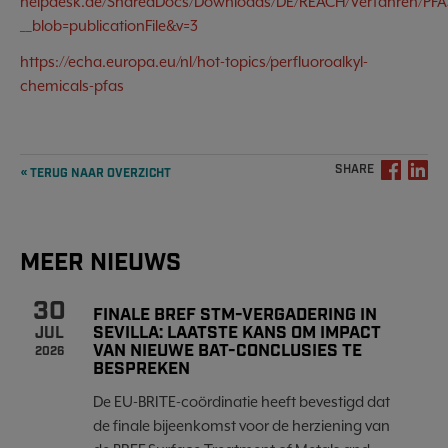
helpdesk.de/SharedDocs/Downloads/DE/REACH/Verfahren/PFA
__blob=publicationFile&v=3
https://echa.europa.eu/nl/hot-topics/perfluoroalkyl-
chemicals-pfas
SHARE
« TERUG NAAR OVERZICHT
MEER NIEUWS
30
FINALE BREF STM-VERGADERING IN
SEVILLA: LAATSTE KANS OM IMPACT
JUL
VAN NIEUWE BAT-CONCLUSIES TE
2026
BESPREKEN
De EU-BRITE-coördinatie heeft bevestigd dat
de finale bijeenkomst voor de herziening van