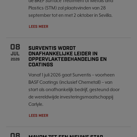
de BREF Surface Treatment of Metals and
Plastics (STM) zal plaatsvinden van 28
september tot en met 2 oktober in Sevilla.
LEES MEER
08
SURVENTIS WORDT
ONAFHANKELIJKE LEIDER IN
JUL
OPPERVLAKTEBEHANDELING EN
2026
COATINGS
Vanaf 1 juli 2026 gaat Surventis – voorheen
BASF Coatings (inclusief Chemetall) – van
start als onafhankelijk bedrijf, gesteund door
de wereldwijde investeringsmaatschappij
Carlyle.
LEES MEER
08