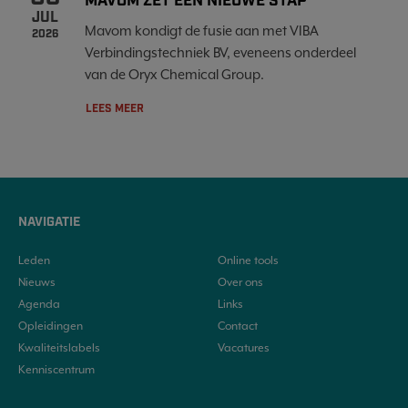
MAVOM ZET EEN NIEUWE STAP
JUL
Mavom kondigt de fusie aan met VIBA
2026
Verbindingstechniek BV, eveneens onderdeel
van de Oryx Chemical Group.
LEES MEER
NAVIGATIE
Leden
Online tools
Nieuws
Over ons
Agenda
Links
Opleidingen
Contact
Kwaliteitslabels
Vacatures
Kenniscentrum