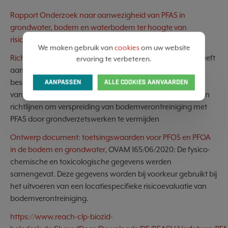
Rapport Onderzoek naar aanwezigheid van PFAS in
grondwater, bodem en waterbodem ter hoogte van
risicoactiviteiten in Vlaanderen,
OVAM 2018
We maken gebruik van
cookies
om uw website
Richtlijn PFAS onderzoek,
OVAM 1/4/2021: Dit document geeft
ervaring te verbeteren.
aan wanneer PFAS als verdachte stoffen moeten worden
beschouwd bij decretale bodemonderzoeken en in kader
AANPASSEN
ALLE COOKIES AANVAARDEN
van grondverzet. De brochure omvat aandachtspunten en
richtlijnen om verspreiding van bodemverontreiniging met
PFAS door grondverzetswerken te vermijden
Ontwerp document: toetsingswaarden voor PFOS en PFOA
in de bodem en grondwater,
OVAM 165/06/2020: De fysico-
chemische en toxicologische gegevens werden
samengevat. Deze gegevens worden bij voorkeur gebruikt bij
het uitvoeren van een locatiespecifieke risicoevaluatie van
bodemverontreiniging.
https://www.reach-clp-biozid-