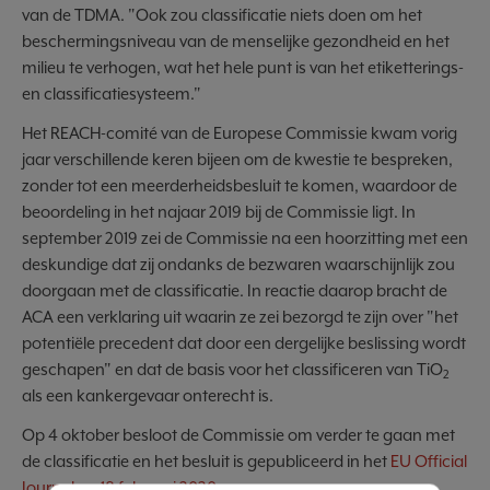
van de TDMA. "Ook zou classificatie niets doen om het
beschermingsniveau van de menselijke gezondheid en het
milieu te verhogen, wat het hele punt is van het etiketterings-
en classificatiesysteem."
Het REACH-comité van de Europese Commissie kwam vorig
jaar verschillende keren bijeen om de kwestie te bespreken,
zonder tot een meerderheidsbesluit te komen, waardoor de
beoordeling in het najaar 2019 bij de Commissie ligt. In
september 2019 zei de Commissie na een hoorzitting met een
deskundige dat zij ondanks de bezwaren waarschijnlijk zou
doorgaan met de classificatie. In reactie daarop bracht de
ACA een verklaring uit waarin ze zei bezorgd te zijn over "het
potentiële precedent dat door een dergelijke beslissing wordt
geschapen" en dat de basis voor het classificeren van TiO
2
als een kankergevaar onterecht is.
Op 4 oktober besloot de Commissie om verder te gaan met
de classificatie en het besluit is gepubliceerd in het
EU Official
Journal op 18 februari 2020
: