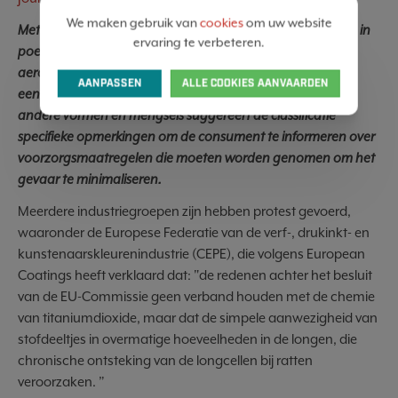
We maken gebruik van
cookies
om uw website
Met de nieuwe verordening zijn titaniumdioxideproducten in
ervaring te verbeteren.
poedervorm die 1% of meer van de stof bevatten met een
aerodynamische diameter van 10 μm of minder vereist om
AANPASSEN
ALLE COOKIES AANVAARDEN
een kankerwaarschuwing op het etiket te dragen. Voor
andere vormen en mengsels suggereert de classificatie
specifieke opmerkingen om de consument te informeren over
voorzorgsmaatregelen die moeten worden genomen om het
gevaar te minimaliseren.
Meerdere industriegroepen zijn hebben protest gevoerd,
waaronder de Europese Federatie van de verf-, drukinkt- en
kunstenaarskleurenindustrie (CEPE), die volgens European
Coatings heeft verklaard dat: "de redenen achter het besluit
van de EU-Commissie geen verband houden met de chemie
van titaniumdioxide, maar dat de simpele aanwezigheid van
stofdeeltjes in overmatige hoeveelheden in de longen, die
chronische ontsteking van de longcellen bij ratten
veroorzaken. ”