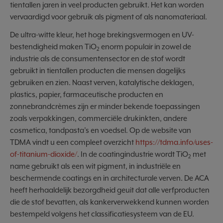
tientallen jaren in veel producten gebruikt. Het kan worden
vervaardigd voor gebruik als pigment of als nanomateriaal.
De ultra-witte kleur, het hoge brekingsvermogen en UV-
bestendigheid maken TiO
enorm populair in zowel de
2
industrie als de consumentensector en de stof wordt
gebruikt in tientallen producten die mensen dagelijks
gebruiken en zien. Naast verven, katalytische deklagen,
plastics, papier, farmaceutische producten en
zonnebrandcrèmes zijn er minder bekende toepassingen
zoals verpakkingen, commerciële drukinkten, andere
cosmetica, tandpasta’s en voedsel. Op de website van
TDMA vindt u een compleet overzicht
https://tdma.info/uses-
of-titanium-dioxide/
. In de coatingindustrie wordt TiO
met
2
name gebruikt als een wit pigment, in industriële en
beschermende coatings en in architecturale verven. De ACA
heeft herhaaldelijk bezorgdheid geuit dat alle verfproducten
die de stof bevatten, als kankerverwekkend kunnen worden
bestempeld volgens het classificatiesysteem van de EU.