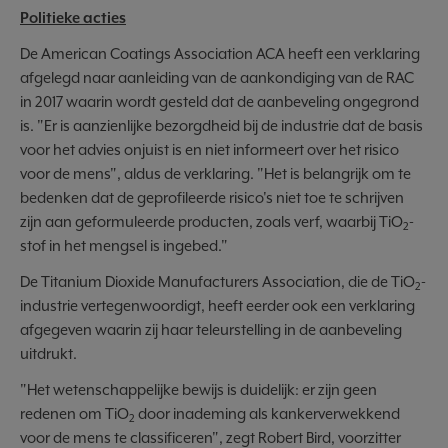
Politieke acties
De American Coatings Association ACA heeft een verklaring
afgelegd naar aanleiding van de aankondiging van de RAC
in 2017 waarin wordt gesteld dat de aanbeveling ongegrond
is. "Er is aanzienlijke bezorgdheid bij de industrie dat de basis
voor het advies onjuist is en niet informeert over het risico
voor de mens", aldus de verklaring. "Het is belangrijk om te
bedenken dat de geprofileerde risico's niet toe te schrijven
zijn aan geformuleerde producten, zoals verf, waarbij TiO
-
2
stof in het mengsel is ingebed."
De Titanium Dioxide Manufacturers Association, die de TiO
-
2
industrie vertegenwoordigt, heeft eerder ook een verklaring
afgegeven waarin zij haar teleurstelling in de aanbeveling
uitdrukt.
"Het wetenschappelijke bewijs is duidelijk: er zijn geen
redenen om TiO
door inademing als kankerverwekkend
2
voor de mens te classificeren", zegt Robert Bird, voorzitter