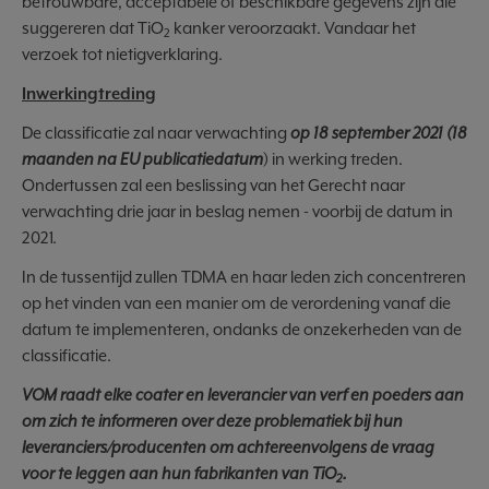
betrouwbare, acceptabele of beschikbare gegevens zijn die
suggereren dat TiO
kanker veroorzaakt. Vandaar het
2
verzoek tot nietigverklaring.
Inwerkingtreding
De classificatie zal naar verwachting
op 18 september 2021 (18
maanden na EU publicatiedatum
) in werking treden.
Ondertussen zal een beslissing van het Gerecht naar
verwachting drie jaar in beslag nemen - voorbij de datum in
2021.
In de tussentijd zullen TDMA en haar leden zich concentreren
op het vinden van een manier om de verordening vanaf die
datum te implementeren, ondanks de onzekerheden van de
classificatie.
VOM raadt elke coater en leverancier van verf en poeders aan
om zich te informeren over deze problematiek bij hun
leveranciers/producenten om achtereenvolgens de vraag
voor te leggen aan hun fabrikanten van TiO
.
2