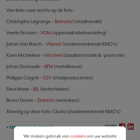
Van links naar rechts op de foto :
Christophe Lagrange –
Belmetal
(staalhandel)
Veerle Fincken –
VOM
(oppervlaktebehandeling)
Johan Van Bosch –
Vlamef
(staalverwerkende KMO’s)
Koen Michielsen –
Infosteel
(staalinformatie & -promotie)
Johan Dumoulin –
BFM
(metalliseurs)
Philippe Coigné –
GSV
(staalproducenten)
Fleur Maas –
BIL
(lastechieken)
Bruno Dursin –
ZinkInfo
(verzinkers)
Afwezig op deze foto: Clusta (staalververkende KMO’s)
SHARE
« TERUG NAAR OVERZICHT
We maken gebruik van
cookies
om uw website