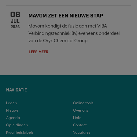
08
MAVOM ZET EEN NIEUWE STAP
JUL
Mavom kondigt de fusie aan met VIBA
2026
Verbindingstechniek BV, eveneens onderdeel
van de Oryx Chemical Group.
LEES MEER
NAVIGATIE
Leden
Online tools
Nieuws
Over ons
Agenda
Links
Opleidingen
Contact
Kwaliteitslabels
Vacatures