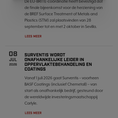
De EU-BRITE-coördinatie heeft bevestigd dat
de finale bijeenkomst voor de herziening van
de BREF Surface Treatment of Metals and
Plastics (STM) zal plaatsvinden van 28
september tot en met 2 oktober in Sevilla.
LEES MEER
08
SURVENTIS WORDT
ONAFHANKELIJKE LEIDER IN
JUL
OPPERVLAKTEBEHANDELING EN
2026
COATINGS
Vanaf 1 juli 2026 gaat Surventis – voorheen
BASF Coatings (inclusief Chemetall) – van
start als onafhankelijk bedrijf, gesteund door
de wereldwijde investeringsmaatschappij
Carlyle.
LEES MEER