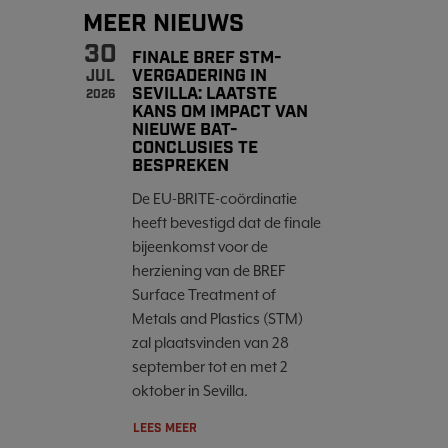
MEER NIEUWS
30
FINALE BREF STM-
VERGADERING IN
JUL
SEVILLA: LAATSTE
2026
KANS OM IMPACT VAN
NIEUWE BAT-
CONCLUSIES TE
BESPREKEN
De EU-BRITE-coördinatie
heeft bevestigd dat de finale
bijeenkomst voor de
herziening van de BREF
Surface Treatment of
Metals and Plastics (STM)
zal plaatsvinden van 28
september tot en met 2
oktober in Sevilla.
LEES MEER