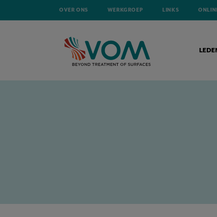
OVER ONS
WERKGROEP
LINKS
ONLIN
LEDE
HOME
NIEUWS
BELANGRIJK BERICHT AAN CADMIUM GEBRUIKERS