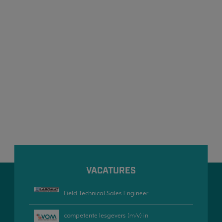
VACATURES
Field Technical Sales Engineer
competente lesgevers (m/v) in