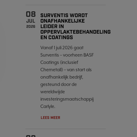
08
SURVENTIS WORDT
ONAFHANKELIJKE
JUL
LEIDER IN
2026
OPPERVLAKTEBEHANDELING
EN COATINGS
Vanaf 1 juli 2026 gaat
Surventis – voorheen BASF
Coatings (inclusief
Chemetall) – van start als
onafhankelijk bedrijf,
gesteund door de
wereldwijde
investeringsmaatschappij
Carlyle.
LEES MEER