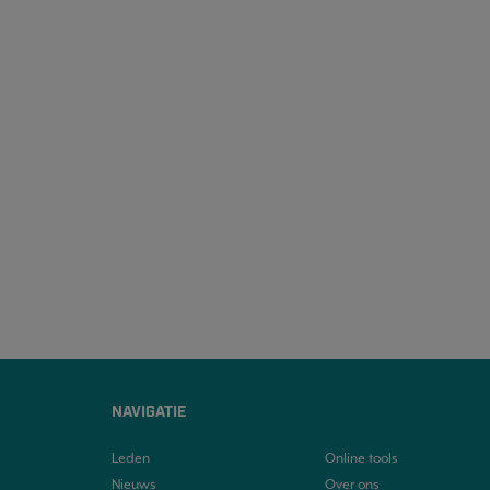
NAVIGATIE
Leden
Online tools
Nieuws
Over ons