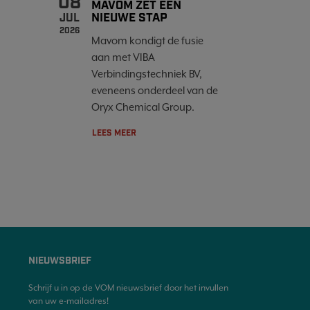
08
MAVOM ZET EEN
NIEUWE STAP
JUL
2026
Mavom kondigt de fusie
aan met VIBA
Verbindingstechniek BV,
eveneens onderdeel van de
Oryx Chemical Group.
LEES MEER
NIEUWSBRIEF
Schrijf u in op de VOM nieuwsbrief door het invullen
van uw e-mailadres!