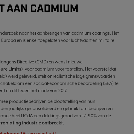
T AAN CADMIUM
 onderzoek naar het aanbrengen van cadmium coatings. Het
uropa en is enkel toegelaten voor luchtvaart en militaire
tangens Directive (CMD) en wenst nieuwe
ure Limits)
voor cadmium voor te stellen. Het voorstel dat
) werd geleverd, stelt onrealistische lage grenswaarden
schakeld om een sociaal-economische beoordeling (SEA) te
 en dit tegen het einde van 2017.
mee productiebedrijven de blootstelling van hun
en jaarlijks geconsolideerd en gebruikt om bedrijven en
ermee heeft ICdA een dekkingsgraad van +/- 90% van de
troplating industrie ontbreekt.
forImpactAssessment.pdf