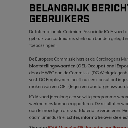
BELANGRIJK BERICH
GEBRUIKERS
De Internationale Cadmium Associatie ICdA voert
gebruik van cadmium is sterk aan banden gelegd in E
toepassingen.
De Europese Commissie herziet de Carcinogens Mu
blootstellingswaarden (OEL-Occupational Expos
door de WPC aan de Commissie (DG Werkgelegenheid
vast. DG Employment heeft nu een consultant inge
maken van een OEL (tegen een aantal grenswaarden)
ICdA voert jarenlang een vrijwillig programma waar
werknemers kunnen rapporteren. De resultaten word
aan te moedigen om voortdurend te verbeteren. Hi
cadmiumindustrie.
Echter, informatie over de elec
Zie nota:
ICdA-Memo1onOELforcadmium-Prepare