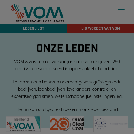
Toggl
naviga
LEDENLIJST
LID WORDEN VAN VOM
ONZE LEDEN
VOM vzw is een netwerkorganisatie van ongeveer 260
bedrijven gespecialiseerd in oppervlaktebehandeling.
Tot onze leden behoren opdrachtgevers, geïntegreerde
bedrijven, loonbedrijven, leveranciers, controle- en
expertiseorganismen, wetenschappelijke instellingen, ed.
Hierna kan u uitgebreid zoeken in ons ledenbestand.