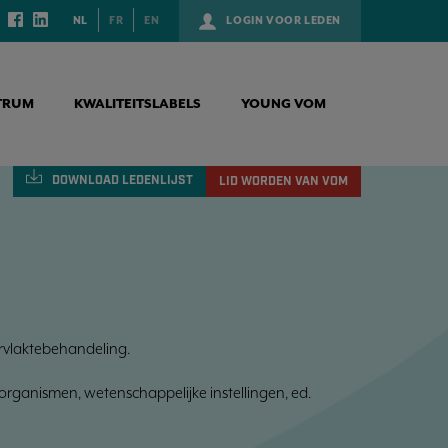
NL
FR
EN
LOGIN VOOR LEDEN
TRUM
KWALITEITSLABELS
YOUNG VOM
DOWNLOAD
LEDENLIJST
LID WORDEN VAN VOM
rvlaktebehandeling.
eorganismen, wetenschappelijke instellingen, ed.