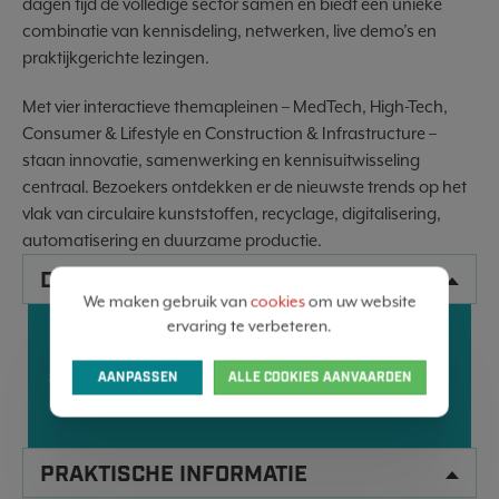
dagen tijd de volledige sector samen en biedt een unieke
combinatie van kennisdeling, netwerken, live demo’s en
praktijkgerichte lezingen.
Met vier interactieve themapleinen – MedTech, High-Tech,
Consumer & Lifestyle en Construction & Infrastructure –
staan innovatie, samenwerking en kennisuitwisseling
centraal. Bezoekers ontdekken er de nieuwste trends op het
vlak van circulaire kunststoffen, recyclage, digitalisering,
automatisering en duurzame productie.
DATA
We maken gebruik van
cookies
om uw website
ervaring te verbeteren.
16
BRABANTHALLEN, ’S-
17
HERTOGENBOSCH (NL)
SEP
SEP
AANPASSEN
ALLE COOKIES AANVAARDEN
2026
2026
10:00 - 17:00
PRAKTISCHE INFORMATIE