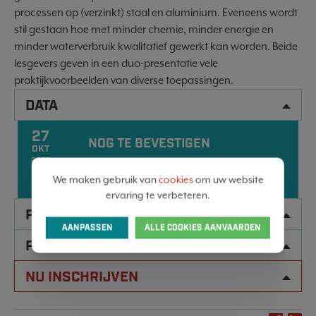
processen op (verzinkt) staal en aluminium. Eveneens wordt
stil gestaan hoe met minder chemie, minder energie en
minder waterverbruik kwalitatief gewerkt kan worden. Beide
lesgevers geven in een duo-presentatie vele
praktijkvoorbeelden van diverse toepassingen.
DATA
27
NOG TE BEVESTIGEN
OKT
2026
10:00 - 17:00
We maken gebruik van
cookies
om uw website
ervaring te verbeteren.
PROGRAMMA
AANPASSEN
ALLE COOKIES AANVAARDEN
PRAKTISCHE INFORMATIE
NU INSCHRIJVEN