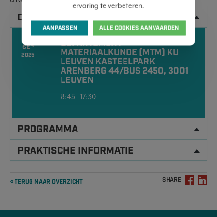
ervaring te verbeteren.
DATA
AANPASSEN
ALLE COOKIES AANVAARDEN
25
DEPARTEMENT
SEP
MATERIAALKUNDE (MTM) KU
2025
LEUVEN KASTEELPARK
ARENBERG 44/BUS 2450, 3001
LEUVEN
8:45 - 17:30
PROGRAMMA
PRAKTISCHE INFORMATIE
SHARE
« TERUG NAAR OVERZICHT