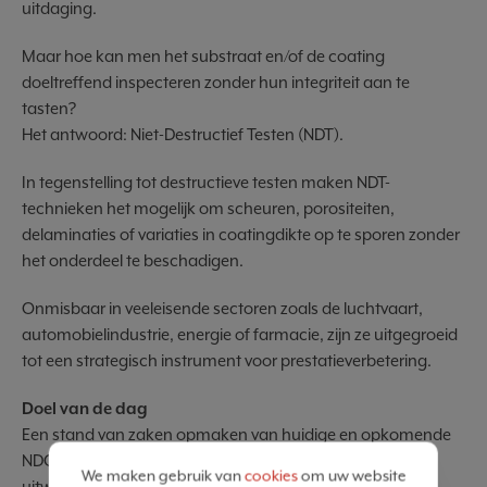
uitdaging.
Maar hoe kan men het substraat en/of de coating
doeltreffend inspecteren zonder hun integriteit aan te
tasten?
Het antwoord: Niet-Destructief Testen (NDT).
In tegenstelling tot destructieve testen maken NDT-
technieken het mogelijk om scheuren, porositeiten,
delaminaties of variaties in coatingdikte op te sporen zonder
het onderdeel te beschadigen.
Onmisbaar in veeleisende sectoren zoals de luchtvaart,
automobielindustrie, energie of farmacie, zijn ze uitgegroeid
tot een strategisch instrument voor prestatieverbetering.
Doel van de dag
Een stand van zaken opmaken van huidige en opkomende
NDO-technologieën, via lezingen, demonstraties en
We maken gebruik van
cookies
om uw website
uitwisseling van expertise.