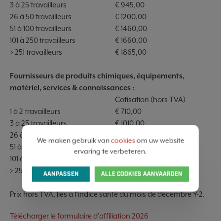
3 à 25 travailleurs
€ 945,00
26 à 50 travailleurs
€ 1200,00
51 à 100 travailleurs
€ 1460,00
101 à 250 travailleurs
€ 1660,00
> 251 travailleurs
€ 1865,00
Fournisseurs de produits chimiques, équipements,
matériel, services & connaissances :
Cotisation (hors TVA)
1 à 2 travailleurs
€ 710,00
3 à 25 travailleurs
€ 1010,00
26 à 50 travailleurs
€ 1300,00
We maken gebruik van
cookies
om uw website
51 à 100 travailleurs
€ 11560,00
ervaring te verbeteren.
101 à 250 travailleurs
€ 1760,00
> 251 travailleurs
€ 1965,00
AANPASSEN
ALLE COOKIES AANVAARDEN
Prix hors TVA, liés à l’indice santé du mois de décembre Y-2.
Télécharger le formulaire d'affiliation 2026