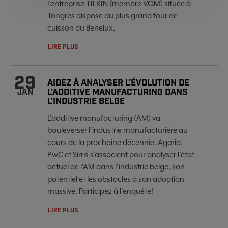
l’entreprise TILKIN (membre VOM) située à
Tongres dispose du plus grand four de
cuisson du Benelux.
LIRE PLUS
29
AIDEZ À ANALYSER L'ÉVOLUTION DE
L'ADDITIVE MANUFACTURING DANS
JAN
L'INDUSTRIE BELGE
L'additive manufacturing (AM) va
bouleverser l'industrie manufacturière au
cours de la prochaine décennie. Agoria,
PwC et Sirris s'associent pour analyser l'état
actuel de l'AM dans l'industrie belge, son
potentiel et les obstacles à son adoption
massive. Participez à l'enquête!
LIRE PLUS