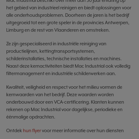
Mac Industrial beschikt over meer dan 30 jaar ervaring op
het gebied van industrieel reinigen en biedt oplossingen voor
alle onderhoudsproblemen. Doorheen de jaren is het bedrijf
uitgegroeid tot een grote speler in de provincies Antwerpen,
Limburg en de rest van Vlaanderen en omstreken.
Ze zijn gespecialiseerd in industriële reiniging van
productielijnen, kettingtransportsystemen,
schilderinstallaties, technische installaties en machines.
Naast deze kernactiviteiten biedt Mac Industrial ook volledig
filtermanagement en industriële schilderwerken aan.
Kwaliteit, veiligheid en respect voor het milieu vormen de
kernwaarden van het bedrijf. Deze waarden worden
onderbouwd door een VCA-certificering. Klanten kunnen
rekenen op Mac Industrial voor dagelijkse, periodieke en
éénmalige opdrachten.
Ontdek
hun flyer
voor meer informatie over hun diensten