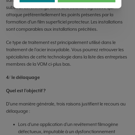
sans courant, on parle alors de
polissage chimique
, le
substrat est immergé dans une solution agressive qui
attaque préférentiellement les points présentes par la
formation d’un film superficiel protecteur. Les installations
sont comparables aux installations précitées.
Ce type de traitement est principalement utilisé dans le
traitement de l’acier inoxydable. Vous pourrez retrouver les
spécialistes de cette technologie dans la liste des entreprises
membres de la VOM ci-plus bas.
4/ le délaquage
Quel est l’objectif ?
D’une manière générale, trois raisons justifient le recours au
délaquage :
Lors d’une application d’un revêtement filmogène
défectueux, imputable à un dysfonctionnement