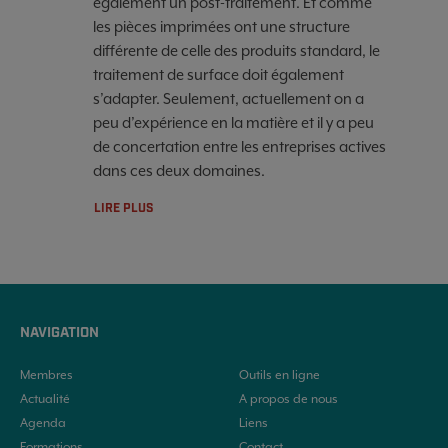
également un post-traitement. Et comme
les pièces imprimées ont une structure
différente de celle des produits standard, le
traitement de surface doit également
s’adapter. Seulement, actuellement on a
peu d’expérience en la matière et il y a peu
de concertation entre les entreprises actives
dans ces deux domaines.
LIRE PLUS
NAVIGATION
Membres
Outils en ligne
Actualité
A propos de nous
Agenda
Liens
Formations
Contact