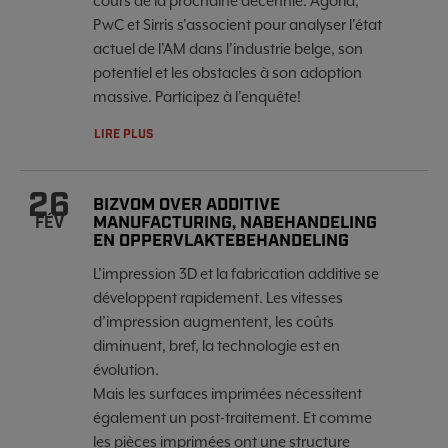
cours de la prochaine décennie. Agoria,
PwC et Sirris s'associent pour analyser l'état
actuel de l'AM dans l'industrie belge, son
potentiel et les obstacles à son adoption
massive. Participez à l'enquête!
LIRE PLUS
26
BIZVOM OVER ADDITIVE
MANUFACTURING, NABEHANDELING
FÉV
EN OPPERVLAKTEBEHANDELING
L’impression 3D et la fabrication additive se
développent rapidement. Les vitesses
d’impression augmentent, les coûts
diminuent, bref, la technologie est en
évolution.
Mais les surfaces imprimées nécessitent
également un post-traitement. Et comme
les pièces imprimées ont une structure