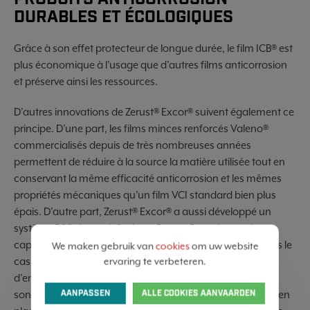
DURABLES ET ÉCOLOGIQUES
Grâce à son effet protecteur de longue durée, le film ICB® est
plus économique à l’usage que d’autres films anticorrosion
et préserve ainsi les ressources.
D’autres innovations de Zerust® Excor® suivent également ce
principe. D’une part, les films minces renforcés Valeno®
commercialisés depuis de très nombreuses années
permettent de réduire à la source la matière utilisée tout en
conservant la même efficacité anticorrosion et les mêmes
propriétés mécaniques qu’un film VCI standard bien plus
épais. D’autre part, Zerust® Excor® a aussi développé un
système RRR, à savoir Reduce, Reuse, Recycle pour les
capsules EMIBO® Classique qui peuvent être utilisées dans le
We maken gebruik van
cookies
om uw website
cas
ervaring te verbeteren.
d’emballage robotisé ou non. Ces capsules anticorrosion
AANPASSEN
ALLE COOKIES AANVAARDEN
sont utilisées le plus souvent possible dans le cas de mise en