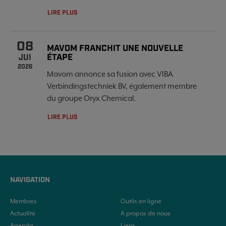
LIRE PLUS
08
MAVOM FRANCHIT UNE NOUVELLE
ÉTAPE
JUI
2026
Mavom annonce sa fusion avec VIBA
Verbindingstechniek BV, également membre
du groupe Oryx Chemical.
LIRE PLUS
NAVIGATION
Membres
Outils en ligne
Actualité
A propos de nous
Agenda
Liens