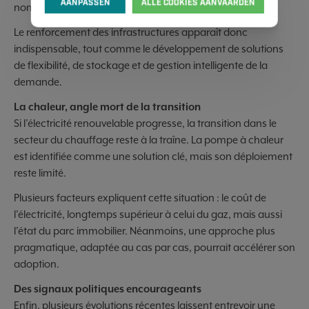
AANPASSEN
ALLE COOKIES AANVAARDEN
nombreux projets.
Le renforcement des infrastructures apparaît donc
indispensable, tout comme le développement de solutions
de flexibilité, de stockage et de gestion intelligente de la
demande.
La chaleur, angle mort de la transition
Si l’électricité renouvelable progresse, la transition dans le
secteur du chauffage reste à la traîne. La pompe à chaleur
est identifiée comme une solution clé, mais son déploiement
reste limité.
Plusieurs facteurs expliquent cette situation : le coût de
l’électricité, longtemps supérieur à celui du gaz, mais aussi
l’état du parc immobilier. Néanmoins, une approche plus
pragmatique, adaptée au cas par cas, pourrait accélérer son
adoption.
Des signaux politiques encourageants
Enfin, plusieurs évolutions récentes laissent entrevoir une