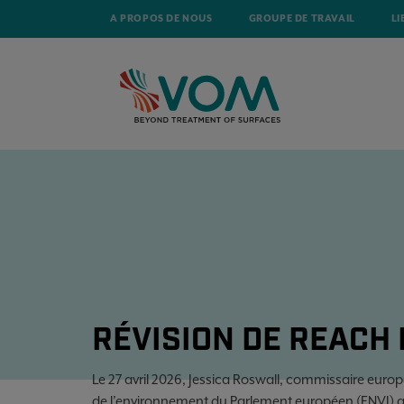
A PROPOS DE NOUS
GROUPE DE TRAVAIL
LI
ACCUEIL
ACTUALITÉ
RÉVISION DE REACH MISE EN SUSPENS
RÉVISION DE REACH
Le 27 avril 2026, Jessica Roswall, commissaire eur
de l’environnement du Parlement européen (ENVI) qu