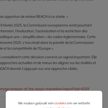
pas opportun de réviser REACH à ce stade. »
 11 février 2025, la Commission européenne avait pourtant
rement, l’évaluation, l’autorisation et la restriction des
litique une « simplification » du cadre réglementaire. Cette
imestre 2025, s’inscrivait dans la priorité de la Commission
e et la compétitivité de l’Europe ».
S considèrent cette décision comme un signal important. Elle
pproches actuelles et de mieux les aligner sur les réalités et
e REACH devrait s’appuyer sur une approche ciblée,
rriage/revision-of-the-reach-regulation/report?sid=10201
SHARE
We maken gebruik van
cookies
om uw website