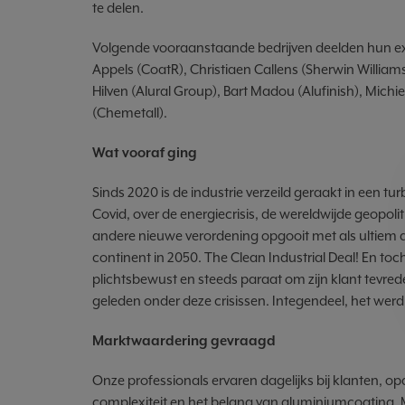
te delen.
Volgende vooraanstaande bedrijven deelden hun expe
Appels (CoatR), Christiaen Callens (Sherwin Williams)
Hilven (Alural Group), Bart Madou (Alufinish), Mich
(Chemetall).
Wat vooraf ging
Sinds 2020 is de industrie verzeild geraakt in een t
Covid, over de energiecrisis, de wereldwijde geopoli
andere nieuwe verordening opgooit met als ultiem
continent in 2050. The Clean Industrial Deal! En toc
plichtsbewust en steeds paraat om zijn klant tevrede
geleden onder deze crisissen. Integendeel, het werd
Marktwaardering gevraagd
Onze professionals ervaren dagelijks bij klanten, o
complexiteit en het belang van aluminiumcoating. Me