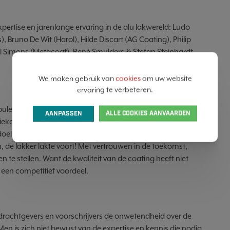
rtise en jarenlange ervaring in de alu lakwereld: Ludo
, Bruno De Wit (Harol), Hilde Discart (AG Coating), Philip
iel Simons (Metacoat), René Smulders & Stefan Steinhardt
We maken gebruik van
cookies
om uw website
ervaring te verbeteren.
urbulente periode. Crisissen volgen zich op: van Lock Down en
AANPASSEN
ALLE COOKIES AANVAARDEN
tieke onstabiele toestand en dit terwijl Europa de ene na de
 doel om Europa om te vormen naar een klimaatneutraal
h, de lakker lakte voort! Met vertrouwen in de toekomst,
n te stellen. Want de kwaliteit van de coating heeft niet
 een competitief voordeel.
pdrachtgevers en voorschrijvers de onwetendheid over de
n is zich niet bewust van de expertise en kennis die nodig