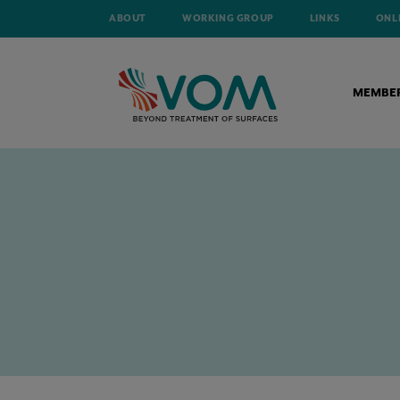
ABOUT
WORKING GROUP
LINKS
ONL
MEMBE
HOME
TECHNICAL ARTICLES
ALUMINIUM LAKBEDRIJVEN IN DE F