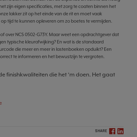
t zijn eigen specificaties, met zorg te coaten binnen het
onze lakker zit op het einde van de rit en moet vaak
p tijd te kunnen opleveren om zo boetes te vermijden.
6 of over NCS 0502-G73Y. Maar weet een opdrachtgever dat
igen typische kleurafwijking? En wat is de standaard
leurcode die meer en meer in lastenboeken opduikt? Een
rrect te informeren en het bewustzijn te vergroten.
de finishkwaliteiten die het ‘m doen. Het gaat
e
SHARE