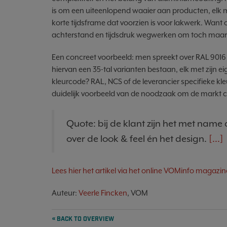
is om een uiteenlopend waaier aan producten, elk me
korte tijdsframe dat voorzien is voor lakwerk. Want 
achterstand en tijdsdruk wegwerken om toch maar o
Een concreet voorbeeld: men spreekt over RAL 901
hiervan een 35-tal varianten bestaan, elk met zijn e
kleurcode? RAL, NCS of de leverancier specifieke k
duidelijk voorbeeld van de noodzaak om de markt co
Quote: bij de klant zijn het met name 
over de look & feel én het design.
[...]
Lees hier het artikel via het online VOMinfo magazin
Auteur:
Veerle Fincken
, VOM
« BACK TO OVERVIEW