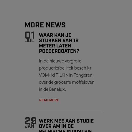
MORE NEWS
01
WAAR KAN JE
STUKKEN VAN 18
JUL
METER LATEN
POEDERCOATEN?
In de nieuwe vergrote
productiefaciliteit beschikt
VOM-lid TILKIN in Tongeren
over de grootste moffeloven
in de Benelux.
READ MORE
29
WERK MEE AAN STUDIE
OVER AM IN DE
JAN
BELGISCHE INDUSTRIE