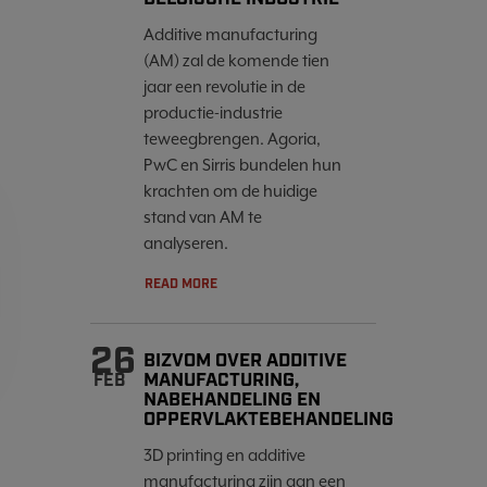
Additive manufacturing
(AM) zal de komende tien
jaar een revolutie in de
productie-industrie
teweegbrengen. Agoria,
PwC en Sirris bundelen hun
krachten om de huidige
stand van AM te
analyseren.
READ MORE
26
BIZVOM OVER ADDITIVE
MANUFACTURING,
FEB
NABEHANDELING EN
OPPERVLAKTEBEHANDELING
3D printing en additive
manufacturing zijn aan een